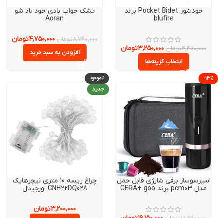
خودشور Pocket Bidet برند
تشک خواب بادی خود باد شو
Aoran
blufire
۴,۷۵۰,۰۰۰
تومان
۸,۷۴۰,۰۰۰
تومان
۳,۲۵۰,۰۰۰
تومان
۴,۴۷۰,۰۰
تومان
افزودن به سبد خرید
انتخاب گزینه‌ها
ناموجود
جدید
رسوساز برقی شارژی قابل حمل
چراغ ریسه 10 متری نیچرهایک
pcm0 برند CERA+ goo
CNH22DQ028 اورجینال
۳,۲۰۰,۰۰۰
تومان