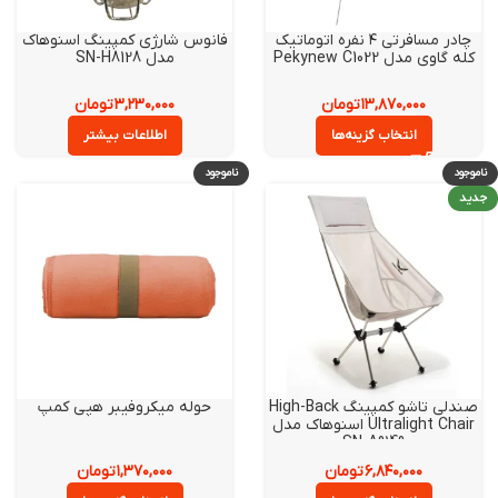
چادر مسافرتی ۴ نفره اتوماتیک
فانوس شارژی کمپینگ اسنوهاک
 گاوی مدل Pekynew C1022
مدل SN-H8128
۱۳,۸۷۰,۰۰۰
تومان
۳,۲۳۰,۰۰۰
تومان
انتخاب گزینه‌ها
اطلاعات بیشتر
ود
ناموجود
صندلی تاشو کمپینگ High-Back
حوله میکروفیبر هپی کمپ
Ultralight Chair اسنوهاک مدل
SN-A9149
۶,۸۴۰,۰۰۰
تومان
۱,۳۷۰,۰۰۰
تومان