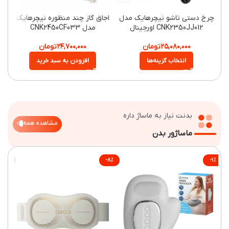
چرخ دستی تاشو نیچرهایک مدل
اجاق گاز چند منظوره نیچرهایک
بالش
CNK2350JJ012 اورجینال
مدل CNK2450CF033
۲۵,۰۸۰,۰۰۰
تومان
۲۴,۷۰۰,۰۰۰
تومان
انتخاب گزینه‌ها
افزودن به سبد خرید
بدنت نیاز به ماساژ داره
مشاهده همه
ماساژور بدن
-۳۵%
-۸%
-۱