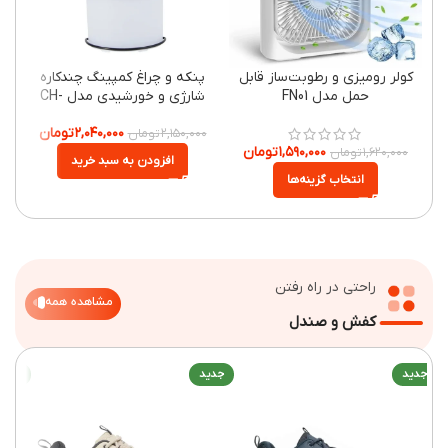
کولر رومیزی و رطوبت‌ساز قابل
پنکه و چراغ کمپینگ چندکاره
پنکه سق
حمل مدل FN01
شارژی و خورشیدی مدل CH-
F803
۲,۰۴۰,۰۰۰
تومان
۲,۱۵۰,۰۰۰
تومان
۱۵۰,۰۰۰
۱,۵۹۰,۰۰۰
تومان
۱,۶۲۰,۰۰۰
تومان
افزودن به سبد خرید
انتخاب گزینه‌ها
راحتی در راه رفتن
مشاهده همه
کفش و صندل
ید
جدید
جدید