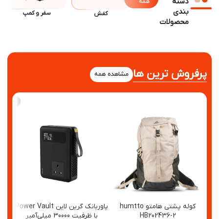
دسته
همه
بندی
سفر و کمپ
کفش
ع
محصولات
رفروش ترین ها
مشاهده همه
جدید
کوله پشتی هامتو humtto
پاوربانک گرین لاین Power Vault
کیف
HB202436-2
با ظرفیت 30000 میلی‌آمپر