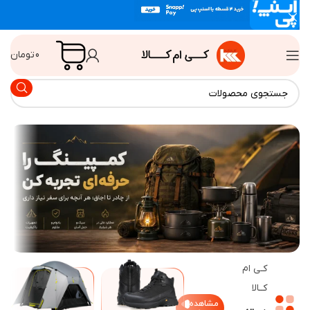
0
تومان
کـی ام
کــالا
مشاهده