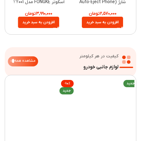
شارژ (Auto-Eject Phone
اسکوتر FONGKE مدل YY001
GY
Charger)
۲,۵۷۰,۰۰۰
تومان
۳,۹۹۰,۰۰۰
تومان
۹۰,۰۰۰
افزودن به سبد خرید
افزودن به سبد خرید
کیفیت در هر کیلومتر
مشاهده همه
لوازم جانبی خودرو
ید
-۱۰%
جدید