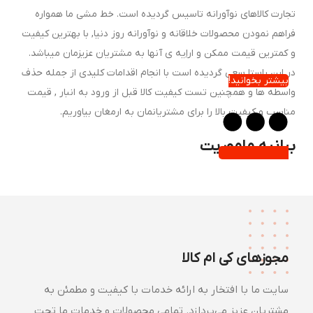
جارت کالاهای نوآورانه تاسیس گردیده است. خط مشی ما همواره
راهم نمودن محصولات خلاقانه و نوآورانه روز دنیا, با بهترین کیفیت
 کمترین قیمت ممکن و اراِیه ی آنها به مشتریان عزیزمان میباشد.
ر این راستا سعی گردیده است با انجام اقدامات کلیدی از جمله حذف
بیشتر بخوانید!
اسطه ها و همچنین تست کیفیت کالا قبل از ورود به انبار , قیمت
ناسب و کیفیت بالا را برای مشتریانمان به ارمغان بیاوریم.
یانیه ماموریت
اموریت ما در کی‌ام کالا، پیوند دادن تکنولوژی روز با روح ماجراجویی
ست. ما با ارائه گجت‌های هوشمند و تجهیزات تخصصی، مسیرهای
خت را هموار و هر سفر را به فرصتی امن و لذت‌بخش برای کشف
اشناخته‌ها تبدیل می‌کنیم.»
مجوزهای کی ام کالا
روشنده انواع گجت های کاربردی
سایت ما با افتخار به ارائه خدمات با کیفیت و مطمئن به
حصولات گروه بازرگانی کی ام کالا , با هدف برآورده ساختن نیازهای
مشتریان عزیز می‌پردازد. تمامی محصولات و خدمات ما تحت