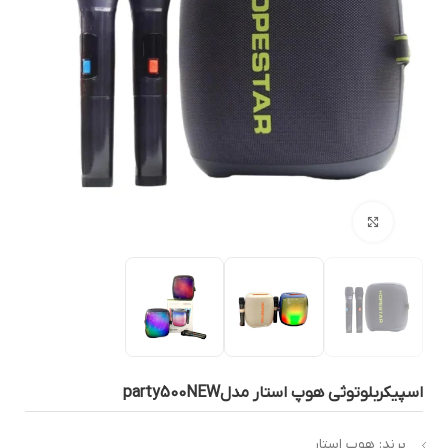
بزرگنمایی تصویر
سپیکربلوتوثی هوپ استار مدلparty500NEW
برند: هوپ استار