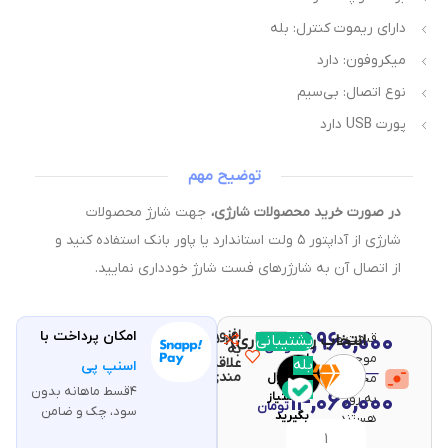
دارای ریموت کنترل: بله
میکروفون: دارد
نوع اتصال: بی‌سیم
پورت USB دارد
توضیح مهم
در صورت خرید محصولات شارژی،
جهت شارژ محصولات
شارژی از آداپتور ۵ ولت استاندارد یا پاور بانک استفاده کنید و
از اتصال آن به شارژرهای فست شارژ خودداری نمایید.
افزودن
۴,۹۶۰,۰۰۰
امکان پرداخت با
قیمت و
مقایسه
پشتیبانی
انتخاب رنگ (اجباری)
با خرید
تومان
به
موجودی
این
علاقه
بله
–
اسنپ پی
مندی
محصولات
محصول
۴قسط ماهانه بدون
۱۴,۰۶۰,۰۰۰
۹۹
امتیاز
به روز
تومان
سود، چک و ضامن
بگیرید
هستند.