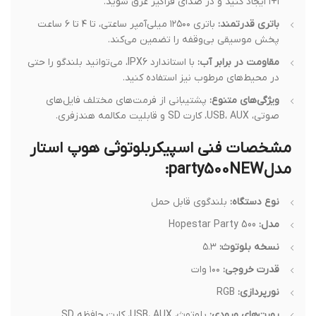
۱+۱ ایجاد کنید و در صدای فراگیر غرق شوید.
باتری قدرتمند:
باتری ۱۲۵۰۰ میلی‌آمپر ساعتی، تا ۴ تا ۶ ساعت
پخش موسیقی بی‌وقفه را تضمین می‌کند.
مقاومت در برابر آب:
با استاندارد IPX6، می‌توانید بلندگو را حتی
در محیط‌های مرطوب نیز استفاده کنید.
ویژگی‌های متنوع:
پشتیبانی از فرمت‌های مختلف فایل‌های
صوتی، USB، AUX، کارت SD و قابلیت مکالمه هندزفری.
مشخصات فنی اسپیکربلوتوثی هوپ استار
مدلparty500NEW:
نوع دستگاه:
بلندگوی قابل حمل
مدل:
Hopestar Party 500
نسخه بلوتوث:
۵.۳
قدرت خروجی:
۱۰۰ وات
نورپردازی:
RGB
پورت‌های ورودی:
بلوتوث، USB، AUX، کارت حافظه SD