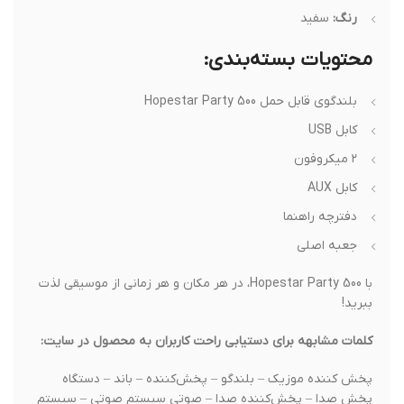
رنگ:
سفید
محتویات بسته‌بندی:
بلندگوی قابل حمل Hopestar Party 500
کابل USB
۲ میکروفون
کابل AUX
دفترچه راهنما
جعبه اصلی
با Hopestar Party 500، در هر مکان و هر زمانی از موسیقی لذت
ببرید!
کلمات مشابهه برای دستیابی راحت کاربران به محصول در سایت:
پخش کننده موزیک – بلندگو – پخش‌کننده – باند – دستگاه
پخش صدا – پخش‌کننده صدا – صوتی سیستم صوتی – سیستم