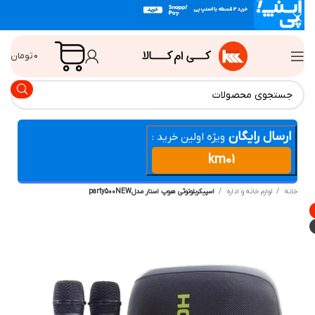
۰
تومان
ارسال رایگان
ویژه اولین خرید :
km01
انه
لوازم خانه و اداره
اسپیکربلوتوثی هوپ استار مدلparty500NEW