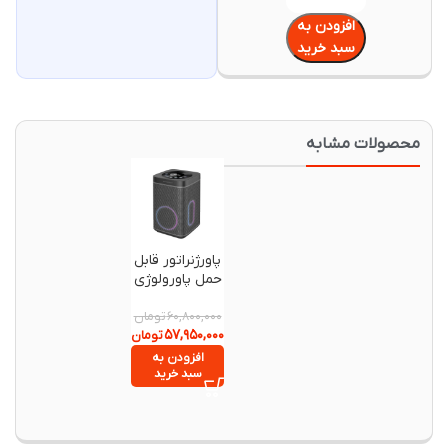
افزودن به
سبد خرید
حصولات مشابه
-۵%
پاورژنراتور قابل
حمل پاورولوژی
مدل
PPBCHA37 با
تومان
۶۰,۸۰۰,۰۰۰
۵۷,۹۵۰,۰۰۰
اسپیکر Hi-Fi
تومان
یکپارچه
افزودن به
سبد خرید