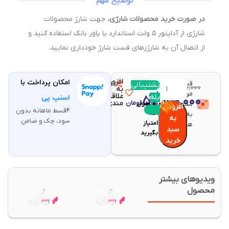
توضیح مهم
در صورت خرید محصولات شارژی،
جهت شارژ محصولات
شارژی از آداپتور ۵ ولت استاندارد یا پاور بانک استفاده کنید و
از اتصال آن به شارژرهای فست شارژ خودداری نمایید.
افزودن
امکان پرداخت با
قیمت و
مقایسه
پشتیبانی
با خرید
۶۰,۸۰۰,۰۰۰
تومان
به
موجودی
این
علاقه
بله
۵۷,۹۵۰,۰۰۰
اسنپ پی
تومان
مندی
محصولات
محصول
افزودن
۴قسط ماهانه بدون
۱۱۵۹
به روز
به
سود، چک و ضامن
امتیاز
هستند.
سبد
بگیرید
خرید
یدیوهای بیشتر
حصول