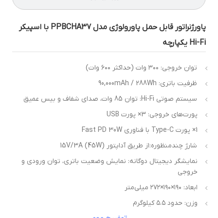
پاورژنراتور قابل حمل پاورولوژی مدل PPBCHA37 با اسپیکر
Hi- یکپارچه
توان خروجی: ۳۰۰ وات (حداکثر ۶۰۰ وات)
ظرفیت باتری: 90,000mAh / 288Wh
سیستم صوتی Hi-Fi: توان 85 وات، صدای شفاف و بیس عمیق
پورت‌های خروجی: 3× پورت USB
1× پورت Type-C با فناوری Fast PD 30W
شارژ چندمنظوره:از طریق آداپتور 15V/3A (45W)
نمایشگر دیجیتال دوگانه: نمایش وضعیت باتری، توان ورودی و
خروجی
ابعاد: ۱۹۰×۱۹۰×۲۷۲ میلی‌متر
وزن: حدود ۵.۵ کیلوگرم