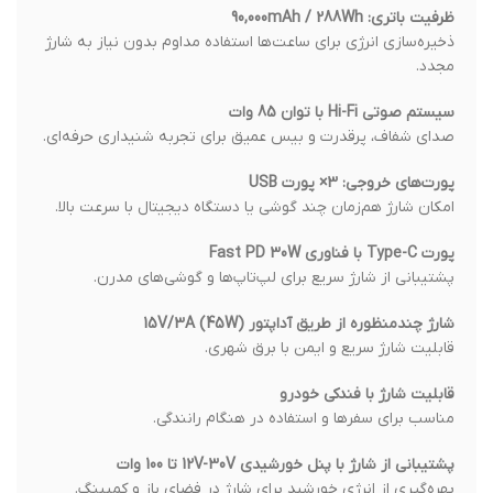
ظرفیت باتری: 90,000mAh / 288Wh
ذخیره‌سازی انرژی برای ساعت‌ها استفاده مداوم بدون نیاز به شارژ
مجدد.
سیستم صوتی Hi-Fi با توان 85 وات
صدای شفاف، پرقدرت و بیس عمیق برای تجربه شنیداری حرفه‌ای.
پورت‌های خروجی: 3× پورت USB
امکان شارژ هم‌زمان چند گوشی یا دستگاه دیجیتال با سرعت بالا.
پورت Type-C با فناوری Fast PD 30W
پشتیبانی از شارژ سریع برای لپ‌تاپ‌ها و گوشی‌های مدرن.
شارژ چندمنظوره از طریق آداپتور 15V/3A (45W)
قابلیت شارژ سریع و ایمن با برق شهری.
قابلیت شارژ با فندکی خودرو
مناسب برای سفرها و استفاده در هنگام رانندگی.
پشتیبانی از شارژ با پنل خورشیدی 12V-30V تا 100 وات
بهره‌گیری از انرژی خورشید برای شارژ در فضای باز و کمپینگ.