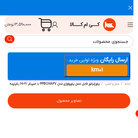
۳,۵۹۰,۰۰۰
تومان
ارسال رایگان
ویژه اولین خرید :
km01
انه
سفر و کمپ
پاورژنراتور قابل حمل پاورولوژی مدل PPBCHA37 با اسپیکر Hi-Fi یکپارچه
تصاویر محصول