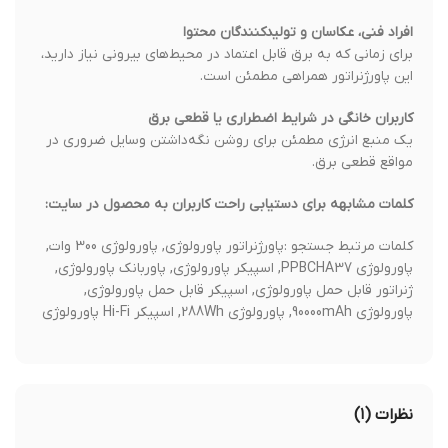
افراد فنی، عکاسان و تولیدکنندگان محتوا
برای زمانی که به برق قابل اعتماد در محیط‌های بیرونی نیاز دارید،
این پاورژنراتور همراهی مطمئن است.
کاربران خانگی در شرایط اضطراری یا قطعی برق
یک منبع انرژی مطمئن برای روشن نگه‌داشتن وسایل ضروری در
مواقع قطعی برق.
کلمات مشابهه برای دستیابی راحت کاربران به محصول در سایت:
کلمات مرتبط جستجو :پاورژنراتور پاورولوژی, پاورولوژی 300 وات,
پاورولوژی PPBCHA37, اسپیکر پاورولوژی, پاوربانک پاورولوژی,
ژنراتور قابل حمل پاورولوژی, اسپیکر قابل حمل پاورولوژی,
پاورولوژی 90000mAh, پاورولوژی 288Wh, اسپیکر Hi-Fi پاورولوژی
نظرات (۱)