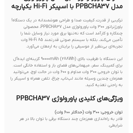
مدل PPBCHA37 با اسپیکر Hi-Fi یکپارچه
ترکیبی از قدرت، کیفیت صدا و طراحی هوشمندانه در یک دستگاه!
پاورژنراتور 300 وات پاورولوژی مدل PPBCHA37، محصولی
چندکاره و کارآمد است که نه‌تنها برق مورد نیاز وسایل شما را
تأمین می‌کند، بلکه با سیستم صوتی قدرتمند Hi-Fi 85 وات
تجربه‌ای بی‌نظیر از موسیقی را برایتان به ارمغان می‌آورد.
این دستگاه با ظرفیت بالای 90000mAh (288Wh) گزینه‌ای ایده‌آل
برای کمپینگ، سفر، میهمانی‌های فضای باز و استفاده خانگی است.
با توان خروجی 300 وات مداوم و 600 وات در حالت اوج، می‌توانید
همزمان چندین وسیله مانند لپ‌تاپ، چراغ، تلفن همراه و اسپیکر را
به راحتی تغذیه کنید.
ویژگی‌های کلیدی پاورولوژی PPBCHA37
توان خروجی: ۳۰۰ وات (حداکثر ۶۰۰ وات)
قادر به راه‌اندازی هم‌زمان چند دستگاه برقی با توان بالا در هر
شرایطی.