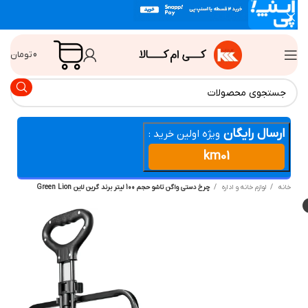
0
تومان
ارسال رایگان
ویژه اولین خرید :
km01
انه
لوازم خانه و اداره
چرخ دستی واگن تاشو حجم 100 لیتر برند گرین لاین Green Lion