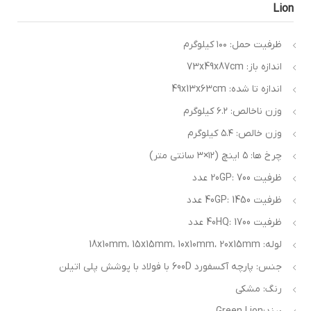
Lio
ظرفیت حمل: ۱۰۰ کیلوگرم
اندازه باز: 73x49x87cm
اندازه تا شده: 49x13x63cm
وزن ناخالص: ۶.۲ کیلوگرم
وزن خالص: ۵.۴ کیلوگرم
چرخ ها: ۵ اینچ (۱۲×۳ سانتی متر)
ظرفیت 20GP: 700 عدد
ظرفیت 40GP: 1450 عدد
ظرفیت 40HQ: 1700 عدد
لوله: 18x10mm، 15x15mm، 10x10mm، 20x15mm
جنس: پارچه آکسفورد 600D با فولاد با پوشش پلی اتیلن
رنگ: مشکی