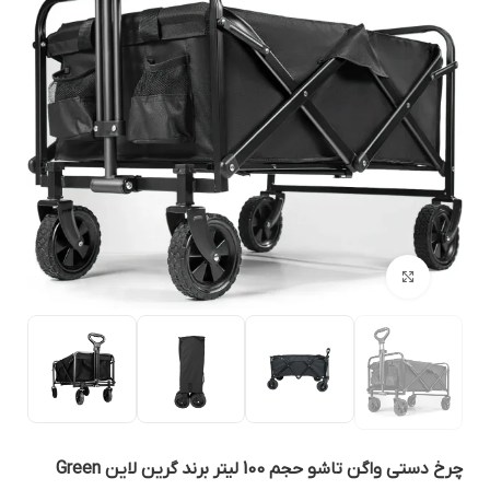
بزرگنمایی تصویر
چرخ دستی واگن تاشو حجم 100 لیتر برند گرین لاین Green