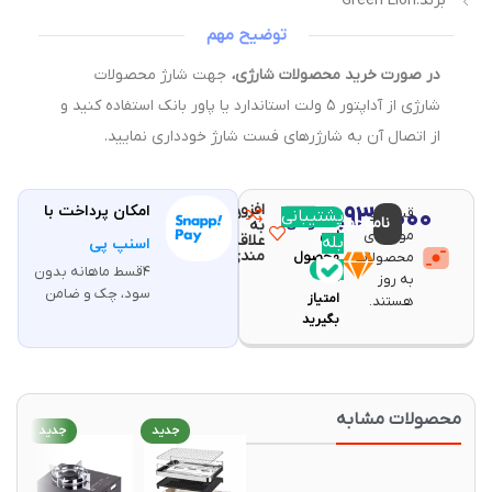
برند:Green Lion
توضیح مهم
در صورت خرید محصولات شارژی،
جهت شارژ محصولات
شارژی از آداپتور ۵ ولت استاندارد یا پاور بانک استفاده کنید و
از اتصال آن به شارژرهای فست شارژ خودداری نمایید.
افزودن
۸,۹۳۰,۰۰۰
امکان پرداخت با
قیمت و
مقایسه
پشتیبانی
با خرید
ناموجود
تومان
به
موجودی
این
علاقه
بله
اسنپ پی
مندی
محصولات
محصول
۴قسط ماهانه بدون
۱۷۸
به روز
سود، چک و ضامن
امتیاز
هستند.
بگیرید
حصولات مشابه
جدید
جدید
جدید