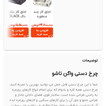
اجاق گاز چند
اجاق گاز بلک
اجاق ز
منظوره
داگ BLACK
نیچرهای
نیچرهایک مدل
DOG مدل
50CF014
,۶۹۰,۰۰۰
۵,۵۱۰,۰۰۰
۲۴,۷۰۰,۰۰۰
CNK2450CF03
تومان
تومان
CBD2300CW01
اورجی
3
3
افزودن به
افزودن به
انتخ
سبد خرید
سبد خرید
گزینه
توضیحات
چرخ دستی واگن تاشو
شما با این چرخ دستی قابل حمل می توانید بهترین را تجربه کنید،
چرخ دستی همه کاره و بادوام که برای انجام انواع کارهای روزمره
به راحتی طراحی شده است. ساختار قوی، فضای داخلی جادار و
طراحی جمع و جور آن را برای کارهای سنگین و کارهای روزمره ایده
آل کرده است. با ظرفیت حمل ۱۰۰ کیلوگرم، می توانید حتی سخت