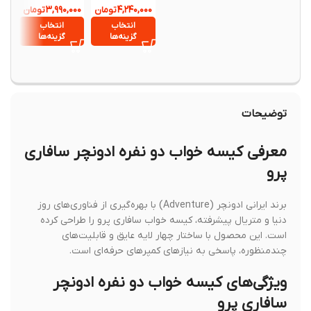
50WS02
NH21DC011
CNK2300DZ02
۱,۸۵۰,۰۰۰
۳,۹۹۰,۰۰۰
۴,۲۴۰,۰۰۰
4
تومان
تومان
0
انتخاب
انتخاب
انتخ
گزینه‌ها
گزینه‌ها
گزینه
توضیحات
معرفی کیسه خواب دو نفره ادونچر سافاری
پرو
برند ایرانی ادونچر (Adventure) با بهره‌گیری از فناوری‌های روز
دنیا و متریال پیشرفته، کیسه خواب سافاری پرو را طراحی کرده
است. این محصول با ساختار چهار لایه عایق و قابلیت‌های
چندمنظوره، پاسخی به نیازهای کمپرهای حرفه‌ای است.
ویژگی‌های کیسه خواب دو نفره ادونچر