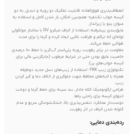
سافاری پرو
انعطاف‌پذیری فوق‌العاده: قابلیت تفکیک دو رویه و تبدیل به دو
کیسه خواب تک‌نفره؛ همچنین امکان باز شدن کامل و استفاده به
عنوان پتو یا زیرانداز.
عایق‌بندی پیشرفته: استفاده از الیاف میکرو RV با ساختار مولکولی
لوله‌ای که تراکم و ظرافت بالایی ایجاد کرده و گرما را برای مدت
طولانی حفظ می‌کند.
مقاومت در برابر رطوبت: رویه پلی‌استر آب‌گریز با حفظ ۸۰ درصدی
خاصیت عایق بودن حتی در شرایط مرطوب (جایگزینی عالی برای
کیسه خواب‌های پر).
تکنولوژی زیپ YKK: استفاده از زیپ‌های نسل جدید دوطرفه
همراه با لایه‌های محافظ جهت جلوگیری از اتلاف دما و گیر کردن
زیپ.
طراحی ارگونومیک: کلاه جادار، بند سینه برای حفظ گرما و دوخت
انتهای کیسه برای راحتی پاها.
دوست‌دارِ عملکرد: تنفس‌پذیری بالا، خشک‌شوندگی سریع و عدم
گلوله شدن الیاف در اثر رطوبت.
رده‌بندی دمایی: