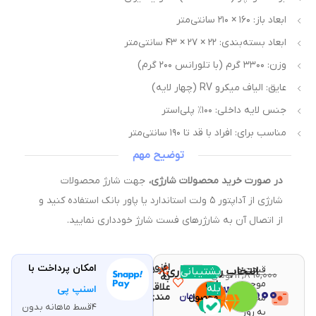
برند: ادونچر (Adventure) – تولید ایران
ابعاد باز: ۱۶۰ × ۲۱۰ سانتی‌متر
ابعاد بسته‌بندی: ۲۲ × ۲۷ × ۴۳ سانتی‌متر
وزن: ۳۳۰۰ گرم (با تلورانس ۲۰۰ گرم)
عایق: الیاف میکرو RV (چهار لایه)
جنس لایه داخلی: ۱۰۰٪ پلی‌استر
مناسب برای: افراد با قد تا ۱۹۰ سانتی‌متر
توضیح مهم
در صورت خرید محصولات شارژی،
جهت شارژ محصولات
شارژی از آداپتور ۵ ولت استاندارد یا پاور بانک استفاده کنید و
از اتصال آن به شارژرهای فست شارژ خودداری نمایید.
افزودن
امکان پرداخت با
قیمت و
مقایسه
پشتیبانی
انتخاب رنگ (اجباری)
با خرید
۱۲,۸۹۰,۰۰۰
تومان
به
موجودی
این
علاقه
بله
۱۲,۳۵۰,۰۰۰
اسنپ پی
تومان
مندی
محصولات
محصول
۴قسط ماهانه بدون