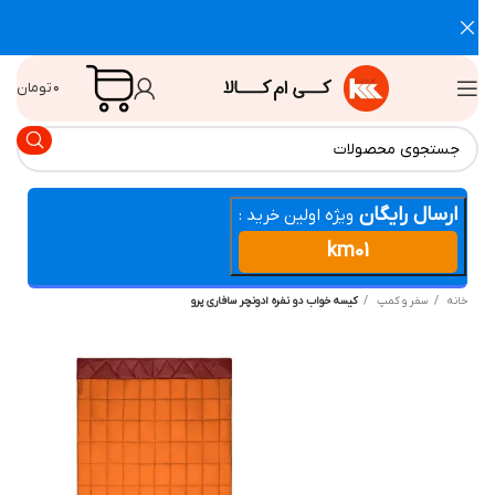
۰
تومان
ارسال رایگان
ویژه اولین خرید :
km01
انه
سفر و کمپ
کیسه خواب دو نفره ادونچر سافاری پرو