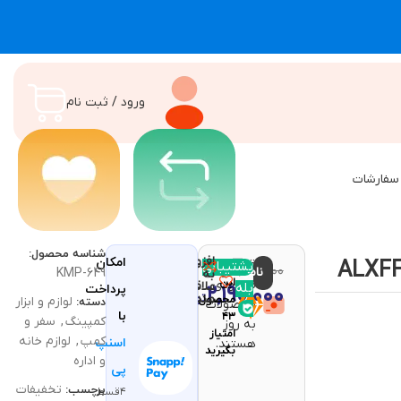
ورود / ثبت نام
سفارشات
شناسه محصول:
افزودن
امکان
قیمت و
مقایسه
پشتیبانی
با خرید
۲,۸۰۰,۰۰۰
ناموجود
تومان
KMP-649
به
این
موجودی
علاقه
بله
۲,۱۹۰,۰۰۰
پرداخت
مندی
تومان
محصول
لوازم و ابزار
دسته:
محصولات
با
۴۳
کمپینگ
,
سفر و
به روز
امتیاز
کمپ
,
لوازم خانه
اسنپ
هستند.
بگیرید
و اداره
پی
تخفیفات
برچسب:
۴قسط