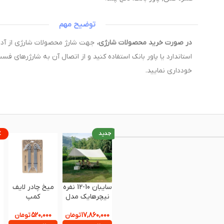
توضیح مهم
در صورت خرید محصولات شارژی،
استاندارد یا پاور بانک استفاده کنید و از اتصال آن به شارژرهای فس
خودداری نمایید.
جدید
%
سایبان 10-12 نفره
میخ چادر لایف
نیچرهایک مدل
کمپ
CNK2300ZP039
۵۲۰,۰۰۰
۱۷,۸۶۰,۰۰۰
اورجینال
تومان
تومان