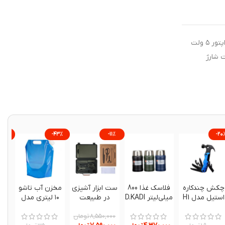
جهت شارژ محصولات شارژی از آداپتور ۵ ولت
ت شارژ
۵۶%
-۴۳%
-۱۱%
-۲۰
چکش چندکاره
فلاسک غذا 800
ست ابزار آشپزی
مخزن آب تاشو
استیل مدل H1
میلی‌لیتر D.KADI
در طبیعت
۱۰ لیتری مدل
اورجینال
nextool
۲۰۲۰
ne20261
تومان
۸,۵۵۰,۰۰۰