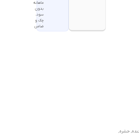
ماهانه
بدون
سود،
چک و
ضامن
نده, حشره,