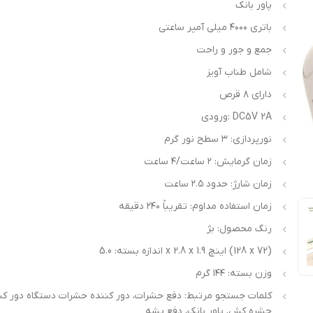
پاور بانک
باتری ۴۰۰۰ میلی آمپر ساعتی
جمع و جور و راحت
شامل طناب آویز
دارای ۸ قرص
ورودی: DC5V 2A
نورپردازی: ۳ سطح نور گرم
زمان گرمایش: ۲ ساعت/۴ ساعت
زمان شارژ: حدود ۲.۵ ساعت
زمان استفاده مداوم: تقریباً ۲۴۰ دقیقه
رنگ محصول: بژ
اندازه بسته: 5.0 x 2.8 x 1.9 اینچ (128 x 72)
وزن بسته: ۱۴۴ گرم
کلمات جستجو مرتبط: دفع حشرات، دور کننده حشرات دستگاه دور کن
حشره کش, پاور بانک، دفع پشه