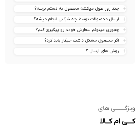
صفحه
فروشگاه
رضایت
اصلی
مشتری
بلاگ
درباره
فروشنده
استفاده
کلیه حقوق
ما
شوید
مربوط به
از
ارتباط
وبسایت
کی
امتیازها
با ما
ام کالا
است
.