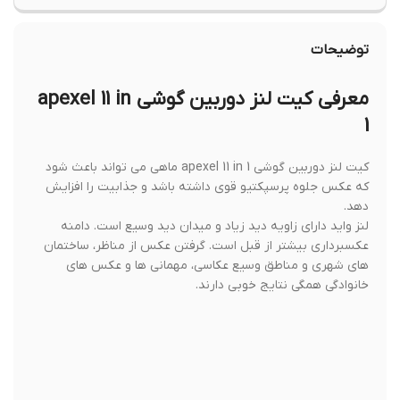
توضیحات
معرفی کیت لنز دوربین گوشی apexel 11 in
1
کیت لنز دوربین گوشی apexel 11 in 1 ماهی می تواند باعث شود
که عکس جلوه پرسپکتیو قوی داشته باشد و جذابیت را افزایش
دهد.
لنز واید دارای زاویه دید زیاد و میدان دید وسیع است. دامنه
عکسبرداری بیشتر از قبل است. گرفتن عکس از مناظر، ساختمان
های شهری و مناطق وسیع عکاسی، مهمانی ها و عکس های
خانوادگی همگی نتایج خوبی دارند.
لنز ماکرو 15 برابر ماکرو است، با فاصله فوکوس موثر 2-3 سانتی