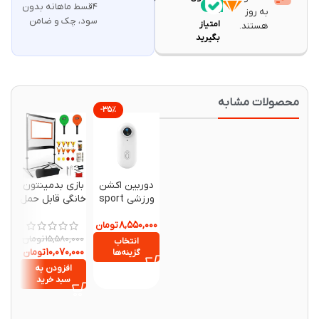
۴قسط ماهانه بدون
۹۵
به روز
سود، چک و ضامن
امتیاز
هستند.
بگیرید
حصولات مشابه
-۳۵%
دوربین اکشن
بازی بدمینتون
ورزشی sport
خانگی قابل حمل
camer 4k
۸,۵۵۰,۰۰۰
H265
تومان
تومان
۱۵,۵۸۰,۰۰۰
انتخاب
۱۰,۰۷۰,۰۰۰
تومان
گزینه‌ها
افزودن به
سبد خرید