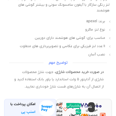
نز رنگی سازگار با آیفون سامسونگ سونی و بیشتر گوشی های
وشمند
برند: apexel
نوع لنز: ماکرو
مناسب برای: گوشی های هوشمند دارای دوربین
۱۱ عدد لنز فیزیکی برای عکاسی و تصویربرداری های متفاوت
نصب آسان
توضیح مهم
در صورت خرید محصولات شارژی،
جهت شارژ محصولات
شارژی از آداپتور ۵ ولت استاندارد یا پاور بانک استفاده کنید و
از اتصال آن به شارژرهای فست شارژ خودداری نمایید.
افزودن
۴,۷۵۰,۰۰۰
امکان پرداخت با
قیمت و
مقایسه
پشتیبانی
با خرید
ناموجود
تومان
به
موجودی
این
علاقه
بله
اسنپ پی
مندی
محصولات
محصول