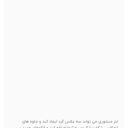
رنگ زرد کامل برای بهبود صفحه نمایش استفاده می شود، نارنجی
پانکروماتیک برای عکسبرداری از طلوع و غروب خورشید و بازتولید
رنگ های غنی تر استفاده می شود.
خاکستری گرادیان معمولاً برای عکسبرداری از صحنه هایی با
کنتراست زیاد در روشنایی استفاده می شود