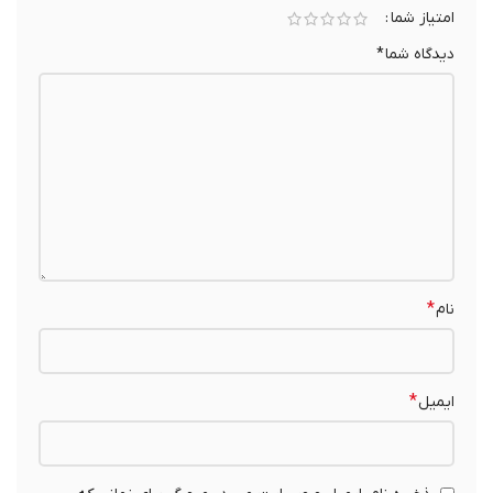
چند روز طول میکشه محصول به دستم برسه؟
ارسال محصولات توسط چه شرکتی انجام میشه؟
چجوری میتونم سفارش خودم رو پیگیری کنم؟
اگر محصول مشکل داشت چیکار باید کرد؟
روش های ارسال ؟
ژگـــــــی های
ــی ام کــالا
اصالت کالا
پرداخت امن
ارسال سریع