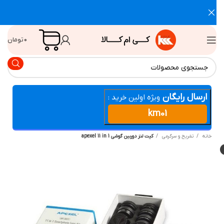
۰
تومان
ارسال رایگان
ویژه اولین خرید :
km01
انه
تفریح و سرگرمی
کیت لنز دوربین گوشی apexel 11 in 1