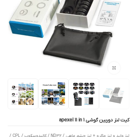
بزرگنمایی تصویر
یت لنز دوربین گوشی apexel 11 in 1
لنز واید و لنز ماکرو + لنز چشم ماهی / ND32 / کالیدوسکوپ / CPL /