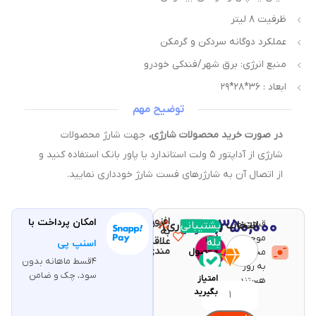
ظرفيت ٨ ليتر
عملكرد دوگانه سردكن و گرمكن
منبع انرژي: برق شهر/فندكي خودرو
ابعاد : ٣٦*٢٨*٢٩
توضیح مهم
در صورت خرید محصولات شارژی،
جهت شارژ محصولات
شارژی از آداپتور ۵ ولت استاندارد یا پاور بانک استفاده کنید و
از اتصال آن به شارژرهای فست شارژ خودداری نمایید.
افزودن
۳,۳۵۰,۰۰۰
امکان پرداخت با
قیمت و
مقایسه
پشتیبانی
انتخاب رنگ (اجباری)
با خرید
تومان
به
موجودی
این
علاقه
بله
اسنپ پی
مندی
محصولات
محصول
۴قسط ماهانه بدون
۶۷
به روز
سود، چک و ضامن
امتیاز
هستند.
بگیرید