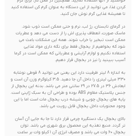
خواستید از آنها استفاده نمایید. همچنین در محل کار، برای گرم
کردن غذا، می توانید از این دستگاه به عنوان گرم کن استفاده کنید
تا همیشه غذایی گرم نوش جان کنید.
در گرمای تابستان، رژ لب، نرم و حتی ممکن است ذوب شود.
ماسک صورت، انعطاف پذیری اش را از دست می دهد و عطریات
ممکن است تبخیر یا خراب شوند. همه این مشکلات باعث می
شود که بخواهیم از یخچال فقط برای نگه داری مواد غذایی
استفاده نکنیم و لوازم آرایشی و عطریاتی که ممکن است در گرما
آسیب ببینید را نیز در یخچال قرار دهیم.
به اندازه 8 لیتر ظرفیت دارد این یعنی می توانید 8 قوطی نوشابه
330 میلی لیتری را داخل آن جا دهید. 3.5 کیلوگرم وزن آن است و
ابعادش 36 در 27.5 در 29 سانتی متر می باشد. بدنه این یخچال از
جنس پلاستیک مقاوم ABS بوده و طراحی آن به سبک ژاپنی است.
پایه های یخچال چوبی و شیشه درب یخچال مات است اما با این
وجود محتویات داخل یخچال قابل رویت می باشد.
بالای یخچال یک دستگیره چرمی قرار دارد تا جا به جایی آن آسان
تر گردد. منبع تغذیه این محصول برق شهری می باشد. توان
یخچال ۶۰ وات می باشد و مصرف انرژی آن ۱ کیلو وات بر ساعت