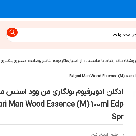
روشگاه
بلاگ
ارتباط با ما
استفاده از امتیازها
گردونه شانس
رضایت مشتری
پیگیری 
ادکلن ادوپرفیوم بولگاری من وود اسنس مر
ari Man Wood Essence (M) 100ml Edp
Spr
طبع رایحه: تلخ