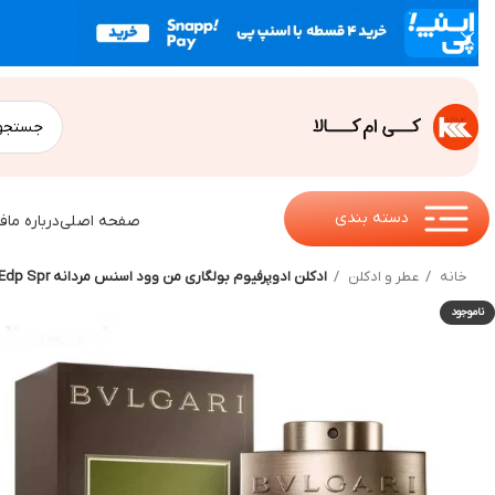
دسته بندی
صفحه اصلی
درباره ما
ف
خانه
عطر و ادکلن
ادکلن ادوپرفیوم بولگاری من وود اسنس مردانه Bvlgari Man Wood Essence (M) 100ml Edp Spr
ناموجود