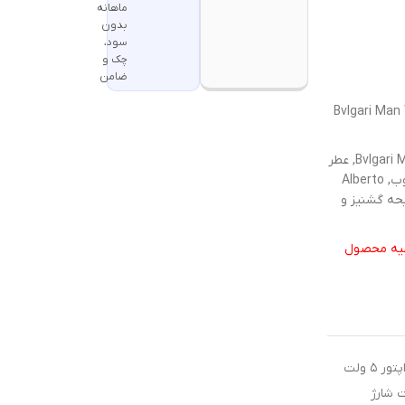
ماهانه
بدون
سود،
چک و
ضامن
Bvlgari Man Wood Essence ()
کلمات مرتبط جستجو :بولگاری من وود اسنس, Bvlgari Man Wood Essence, عطر
مردانه بولگاری, عطر چوبی مردانه, عطر تلخ مردانه, عطر مرکبات و چوب, Alberto
, عطر با رایحه گشنیز و
تهیه محصول
جهت شارژ محصولات شارژی از آداپتور ۵ ولت
ت شارژ