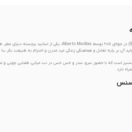
ادوپرفیوم مردانه بولگاری من وود اسنس (Bvlgari Man Wood Essence) در جولای ۲۰۱۸ توسط Alberto Morillas، یکی از اساتید برج
د آن بر پایه تعادل و هماهنگی زندگی مرد مدرن و احترام به طبیعت بکر بنا
رگ گشنیز است که با حضور سرو، سدر و خس خس در نت میانی، فضایی چوبی و 
اه دارد.
 اسنس