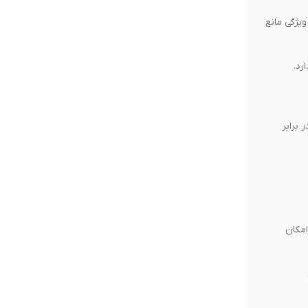
رصد TPU باکیفیت تولید شده که کاملاً فاقد ماده مضر BPA است. این ویژگی مانع
رد.
نتی‌گراد را دارد و در برابر
مکان