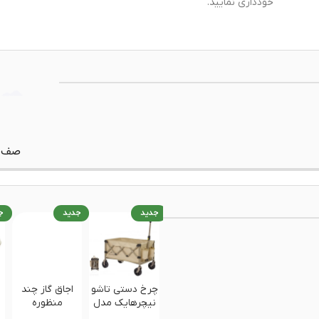
خودداری نمایید.
جدید
جدید
ج
چرخ دستی تاشو
اجاق گاز چند
نیچرهایک مدل
منظوره
ن
CNK2350JJ012
نیچرهایک مدل
4