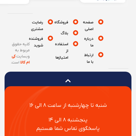
صفحه
فروشگاه
رضایت
اصلی
مشتری
بلاگ
درباره
فروشنده
استفاده
کلیه حقوق
ما
شوید
مربوط به
از
ارتباط
وبسایت
کی
امتیازها
با ما
ام کالا
است
.
شنبه تا چهارشنبه از ساعت ۸ الی ۱۶
پنجشنبه ۸ الی ۱۴
پاسخگوی تماس شما هستیم