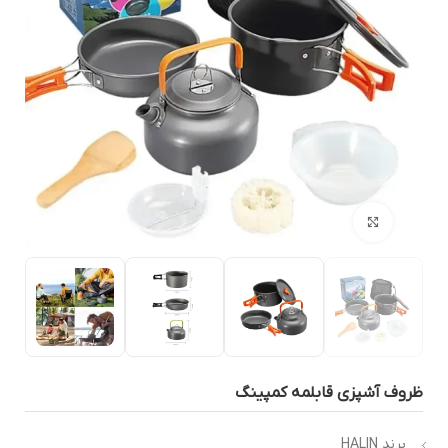
بزرگنمایی تصویر
روف آشپزی قابلمه کمپینگ
برند HALIN