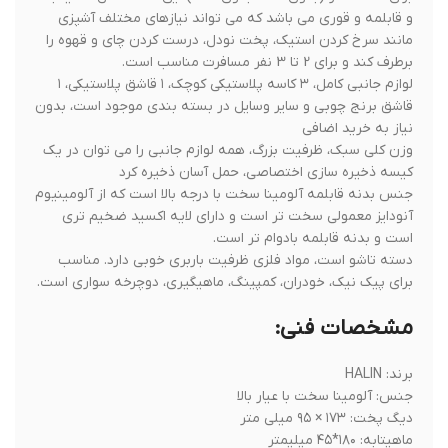
و قابلمه و قوری می باشد که می تواند نیازهای مختلف آشپزی
مانند سرخ کردن استیک، پخت نودل، درست کردن چای و قهوه را
برطرف کند و برای 2 تا 3 نفر مسافرت مناسب است.
لوازم جانبی کامل، ۳ کاسه پلاستیکی کوچک، ۱ قاشق پلاستیکی، ۱
قاشق برنج چوبی و سایر وسایل در بسته بندی موجود است، بدون
نیاز به خرید اضافی
وزن کلی سبک، ظرفیت بزرگ، همه لوازم جانبی را می توان در یک
کیسه ذخیره سازی اختصاصی، حمل آسان ذخیره کرد
جنس بدنه قابلمه آلومینا سخت با درجه بالا است که از آلومینیوم
آنودایز معمولی سخت تر است و دارای لایه اکسید ضخیم تری
است و بدنه قابلمه بادوام تر است.
دسته تاشو است، مواد فلزی ظرفیت باربری خوبی دارد. مناسب
برای پیک نیک، خودران، کمپینگ، ماهیگیری، دوچرخه سواری است.
مشخصات فنی:
برند: HALIN
جنس: آلومینا سخت با عیار بالا
دیگ پخت: ۱۷۳ × ۹۵ میلی متر
ماهیتابه: ۱۸۰*۴۵ میلیمتر