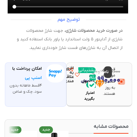
توضیح مهم
در صورت خرید محصولات شارژی،
جهت شارژ محصولات
شارژی از آداپتور ۵ ولت استاندارد یا پاور بانک استفاده کنید و
از اتصال آن به شارژرهای فست شارژ خودداری نمایید.
افزودن
امکان پرداخت با
قیمت و
مقایسه
پشتیبانی
با خرید
۴,۵۶۰,۰۰۰
ناموجود
تومان
به
موجودی
این
علاقه
بله
۳,۹۹۰,۰۰۰
اسنپ پی
تومان
مندی
محصولات
محصول
۴قسط ماهانه بدون
۷۹
به روز
سود، چک و ضامن
امتیاز
هستند.
بگیرید
حصولات مشابه
جدید
جدید
جدید