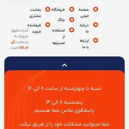
صفحه
فروشگاه
رضایت
اصلی
مشتری
بلاگ
درباره
فروشنده
استفاده
کلیه حقوق
ما
شوید
مربوط به
از
ارتباط
وبسایت
کی
امتیازها
با ما
ام کالا
است
.
شنبه تا چهارشنبه از ساعت ۸ الی ۱۶
پنجشنبه ۸ الی ۱۴
پاسخگوی تماس شما هستیم
شما میتوانید مشکلات خود را از طریق تیکت