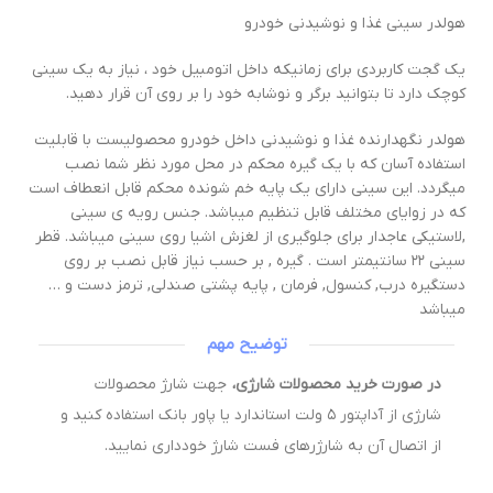
ولدر سيني غذا و نوشيدني خودرو
ك گجت كاربردي براي زمانيكه داخل اتومبيل خود ، نياز به يك سيني
وچك دارد تا بتوانيد برگر و نوشابه خود را بر روي آن قرار دهيد.
ولدر نگهدارنده غذا و نوشیدنی داخل خودرو محصولیست با قابلیت
ستفاده آسان که با یک گیره محکم در محل مورد نظر شما نصب
یگردد. این سینی دارای یک پایه خم شونده محکم قابل انعطاف است
ه در زوایای مختلف قابل تنظیم میباشد. جنس رویه ی سینی
لاستیکی عاجدار برای جلوگیری از لغزش اشیا روی سینی میباشد. قطر
سینی ۲۲ سانتیمتر است . گیره , بر حسب نیاز قابل نصب بر روی
ستگیره درب, کنسول, فرمان , پایه پشتی صندلی, ترمز دست و …
یباشد
توضیح مهم
در صورت خرید محصولات شارژی،
جهت شارژ محصولات
شارژی از آداپتور ۵ ولت استاندارد یا پاور بانک استفاده کنید و
از اتصال آن به شارژرهای فست شارژ خودداری نمایید.