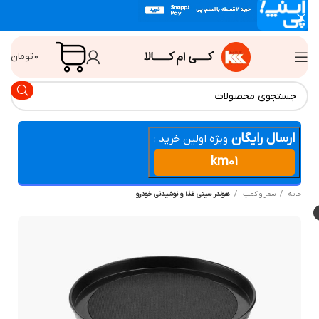
۰
تومان
ارسال رایگان
ویژه اولین خرید :
km01
انه
سفر و کمپ
هولدر سيني غذا و نوشيدني خودرو