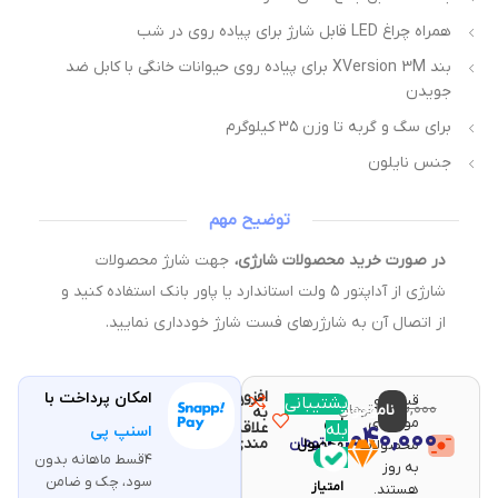
همراه چراغ LED قابل شارژ برای پیاده روی در شب
بند XVersion 3M برای پیاده روی حیوانات خانگی با کابل ضد
جویدن
برای سگ و گربه تا وزن ۳۵ کیلوگرم
جنس نایلون
توضیح مهم
در صورت خرید محصولات شارژی،
جهت شارژ محصولات
شارژی از آداپتور ۵ ولت استاندارد یا پاور بانک استفاده کنید و
از اتصال آن به شارژرهای فست شارژ خودداری نمایید.
افزودن
امکان پرداخت با
قیمت و
مقایسه
پشتیبانی
با خرید
۳,۶۱۰,۰۰۰
ناموجود
تومان
به
موجودی
این
علاقه
بله
۳,۰۴۰,۰۰۰
اسنپ پی
تومان
مندی
محصولات
محصول
۴قسط ماهانه بدون
۶۰
به روز
سود، چک و ضامن
امتیاز
هستند.