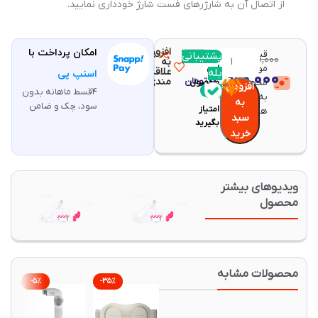
از اتصال آن به شارژرهای فست شارژ خودداری نمایید.
افزودن
امکان پرداخت با
قیمت و
مقایسه
پشتیبانی
با خرید
۱۵,۰۱۰,۰۰۰
تومان
به
موجودی
این
علاقه
بله
۱۴,۹۲۰,۰۰۰
اسنپ پی
تومان
مندی
محصولات
محصول
افزودن
۴قسط ماهانه بدون
۲۹۸
به روز
به
سود، چک و ضامن
امتیاز
هستند.
سبد
بگیرید
خرید
یدیوهای بیشتر
حصول
حصولات مشابه
-۵%
-۳۵%
-۸%