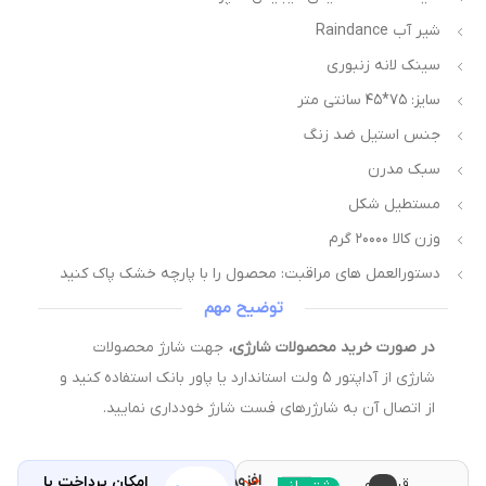
شیر آب Raindance
سینک لانه زنبوری
سایز: ۷۵*۴۵ سانتی متر
جنس استیل ضد زنگ
سبک مدرن
مستطیل شکل
وزن کالا ۲۰۰۰۰ گرم
دستورالعمل های مراقبت: محصول را با پارچه خشک پاک کنید
توضیح مهم
در صورت خرید محصولات شارژی،
جهت شارژ محصولات
شارژی از آداپتور ۵ ولت استاندارد یا پاور بانک استفاده کنید و
از اتصال آن به شارژرهای فست شارژ خودداری نمایید.
افزودن
امکان پرداخت با
قیمت و
مقایسه
با خرید