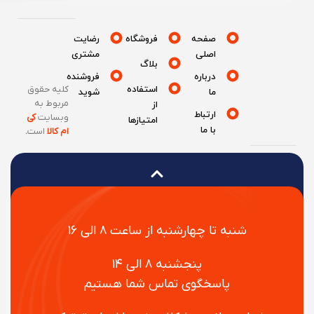
صفحه
فروشگاه
رضایت
اصلی
مشتری
بلاگ
درباره
فروشنده
استفاده
کلیه حقوق
ما
شوید
مربوط به
از
ارتباط
وبسایت
کی
امتیازها
با ما
ام کالا
است
.
شنبه تا چهارشنبه از ساعت ۸ الی ۱۶
پنجشنبه ۸ الی ۱۴
پاسخگوی تماس شما هستیم