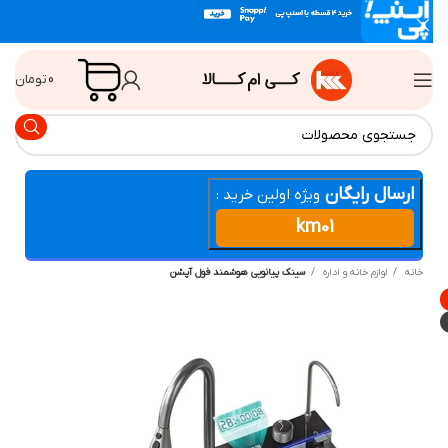
0
تومان
ارسال رایگان
ویژه اولین خرید :
km01
انه
لوازم خانه و اداره
سینک پیانویی هوشمند فول آپشن