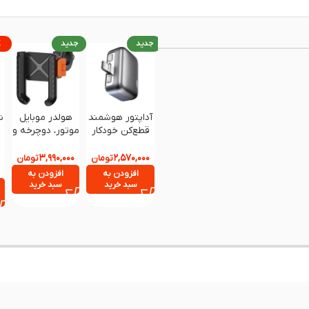
جدید
جدید
%
آداپتور هوشمند
هولدر موبایل
ش
قطع‌کن خودکار
موتور، دوچرخه و
شارژ (Auto-
اسکوتر FONGKE
W
Eject Phone
مدل YY001
C
۳,۹۹۰,۰۰۰
۲,۵۷۰,۰۰۰
تومان
تومان
Charger)
افزودن به
افزودن به
سبد خرید
سبد خرید