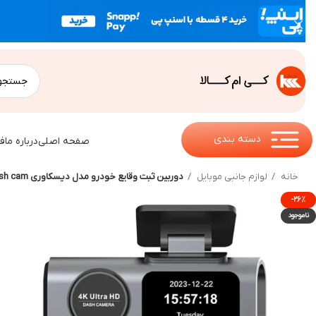
دسته بندی
صفحه اصلی
درباره ما
ف
خانه
لوازم جانبی موبایل
دوربین ثبت وقایع خودرو مدل دیسکاوری 4k fromt rear dash cam
-۲۶%
ناموجود