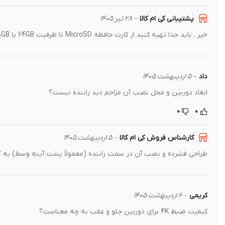
پشتیبانی کی ام کالا
–
۲۸ تیر ۱۴۰۵
خیر . باید جدا تهیه کنید از کارت حافظه MicroSD تا ظرفیت 64GB یا 128GB (Class 10 یا بالاتر) پشتیبانی می‌کنند.
داد
–
۵ اردیبهشت ۱۴۰۵
ابعاد دوربین و محل نصب آن مزاحم دید راننده نیست؟
۰
۰
کارشناس فروش کی ام کالا
–
۵ اردیبهشت ۱۴۰۵
طراحی فشرده و نصب آن در سمت راننده (معمولاً پشت آینه وسط) به گون
کریمی
–
۶ اردیبهشت ۱۴۰۵
کیفیت ضبط 4K برای دوربین جلو و عقب به چه معناست؟