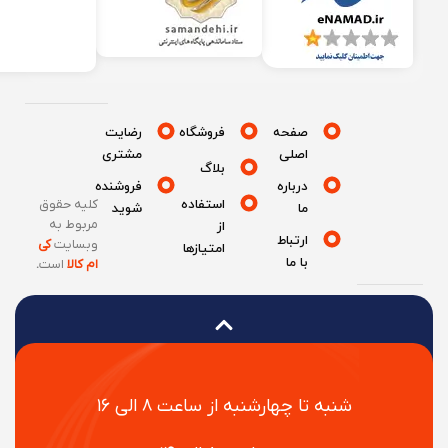
صفحه
فروشگاه
رضایت
اصلی
مشتری
بلاگ
درباره
فروشنده
استفاده
کلیه حقوق
ما
شوید
مربوط به
از
ارتباط
وبسایت
کی
امتیازها
با ما
ام کالا
است
.
شنبه تا چهارشنبه از ساعت ۸ الی ۱۶