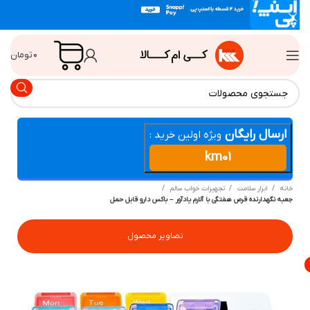
۰
تومان
ارسال رایگان
ویژه اولین خرید :
km01
انه
ابزار سلامت
تجهیزات خواب سالم
عبه نگهدارنده قرص هفتگی با آلارم یادآور – باکس دارو قابل حمل
تصاویر محصول