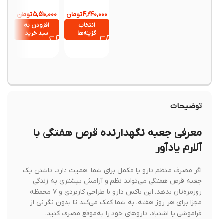
CNK2300DZ02
مدل Bitvae C6
 T1 Pro
۲,۸۰۰,۰۰۰
۵,۵۱۰,۰۰۰
۴,۲۴۰,۰۰۰
4
تومان
تومان
تک ت
انتخاب
افزودن به
انتخ
گزینه‌ها
سبد خرید
گزینه
توضیحات
معرفی جعبه نگهدارنده قرص هفتگی با
آلارم یادآور
اگر مصرف منظم دارو یا مکمل برای شما اهمیت دارد، داشتن یک
جعبه قرص هفتگی می‌تواند نظم و آرامش بیشتری به زندگی
روزمره‌تان بدهد. این باکس دارو با طراحی کاربردی و ۷ محفظه
مجزا برای هر روز هفته، به شما کمک می‌کند تا بدون نگرانی از
فراموشی یا اشتباه، داروهای خود را به‌موقع مصرف کنید.