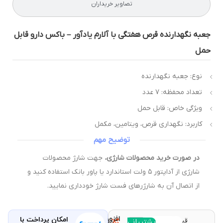
تصاویر خریداران
عبه نگهدارنده قرص هفتگی با آلارم یادآور – باکس دارو قابل
مل
نوع: جعبه نگهدارنده
تعداد محفظه: ۷ عدد
ویژگی خاص: قابل حمل
کاربرد: نگهداری قرص، ویتامین، مکمل
توضیح مهم
در صورت خرید محصولات شارژی،
جهت شارژ محصولات
شارژی از آداپتور ۵ ولت استاندارد یا پاور بانک استفاده کنید و
از اتصال آن به شارژرهای فست شارژ خودداری نمایید.
افزودن
امکان پرداخت با
قیمت و
مقایسه
پشتیبانی
با خرید