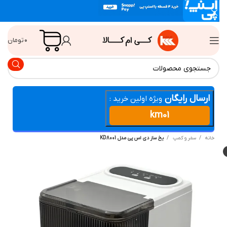
۰
تومان
ارسال رایگان
ویژه اولین خرید :
km01
انه
سفر و کمپ
یخ ساز دی اس پی مدل KD8001