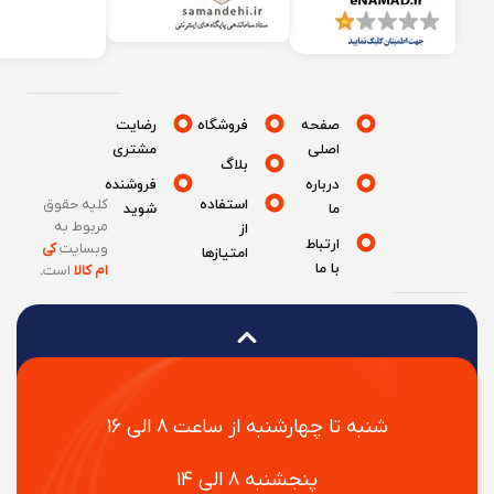
صفحه
فروشگاه
رضایت
اصلی
مشتری
بلاگ
درباره
فروشنده
استفاده
کلیه حقوق
ما
شوید
مربوط به
از
ارتباط
وبسایت
کی
امتیازها
با ما
ام کالا
است
.
شنبه تا چهارشنبه از ساعت ۸ الی ۱۶
پنجشنبه ۸ الی ۱۴