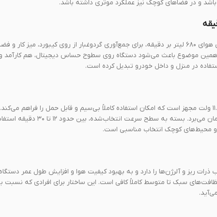
اشد و در فضاهای کوچک نیز عملکرد موثری داشته باشد.
قدرت مکش و دمش این دستگاه تا حدود ۱۵ کیلوپاسکال می‌رسد و با دبی هوای ۶۸۰ لیتر بر دقیقه، برای جمع‌آوری گردوغبار از روی کیبورد، 
فن حدود ۸۰۰۰ دور در دقیقه بوده و همین موضوع باعث می‌شود دستگاه روی سطوح حساس دیجیتال، هم کارآم
ستفاده در منزل و داخل خودرو تبدیل کرده است.
این محصول به یک باتری داخلی با ظرفیت ۲۰۰۰ میلی‌آمپر ساعت و ولتاژ ۱۱.۱ ولت مجهز است که امکان استفاده کاملاً بی‌سیم و قابل حمل را فراهم
از طریق درگاه Type‑C انجام می‌شود و فرایند شارژ کامل حدود ۴ ساعت زمان می‌برد. ب
کار و محیط‌های کوچک انتخاب مناسبی است.
ه که توانایی جذب ذرات ریز و آلرژن‌ها را دارد و به بهبود کیفیت هوا و افزایش طول عمر دستگ
یتر برای استفاده روزمره و نظافت‌های سبک تا متوسط کاملاً کافی است. این ساختار برای افرادی که نسب
‌آید.