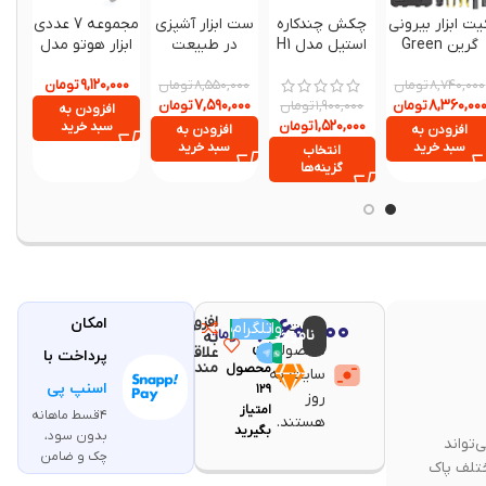
یت ابزار بیرونی
چکش چندکاره
ست ابزار آشپزی
مجموعه 7 عددی
سیف
گرین Green
استیل مدل H1
در طبیعت
ابزار هوتو مدل
توا
J02
nextool
Survival X9
۹,۱۲۰,۰۰۰
تومان
Outdoor Tool
ne20261
تومان
تومان
میل
۰۰۰
۸,۵۵۰,۰۰۰
۸,۷۴۰,۰۰۰
۰۰۰
۷,۵۹۰,۰۰۰
۸,۳۶۰,۰۰
Kit195230
تومان
تومان
تومان
۱,۹۰۰,۰۰۰
افزودن به
۱,۵۲۰,۰۰۰
تومان
سبد خرید
افزودن به
افزودن به
سبد خرید
سبد خرید
انتخاب
گزینه‌ها
افزودن
۶,۴۶۰,۰۰۰
امکان
قیمت
مقایسه
تلگرام
واتساپ
با خرید
ناموجود
تومان
به
این
محصولات
علاقه
پرداخت با
مندی
محصول
سایت به
اسنپ پی
۱۲۹
روز
امتیاز
۴قسط ماهانه
هستند.
بگیرید
بدون سود،
نه، خودرو یا محل کار هستید، جارو شارژی ۲ کاره Porodo Airdust & vacum ۱۰۰ واتمی‌تواند
چک و ضامن
ختلف پاک