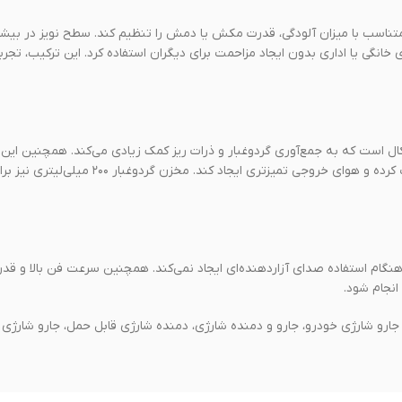
متناسب با میزان آلودگی، قدرت مکش یا دمش را تنظیم کند. سطح نویز در بیش
یط‌های خانگی یا اداری بدون ایجاد مزاحمت برای دیگران استفاده کرد. این ترکیب، تجربه
Porodo Lifest دارای فشار مکش قدرتمند تا ۱۵ کیلوپاسکال است که به جمع‌آوری گردوغبار و ذرات ریز کمک زیادی می‌کند. همچن
فیلتر HEPA قابل شستشو مجهز شده که می‌تواند ذرات بسیار ریز را جذب کرده و هوای خروجی تمیزتری
دسی‌بل کار می‌کند، بنابراین در هنگام استفاده صدای آزاردهنده‌ای ایجاد نمی‌کند. همچنین سرعت فن بالا
انجام شود.
مات جستجو مرتبط: جارو شارژی پرودو،جارو شارژی Porodo Lifestyle، جارو شارژی خودرو، جارو و دمنده شارژی، دمنده شارژی قابل حمل، جارو