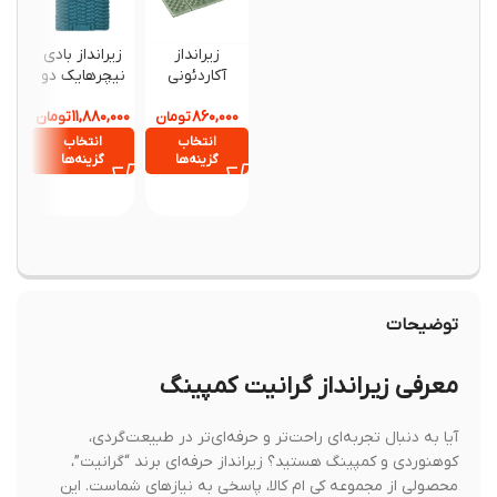
زیرانداز
زیرانداز بادی
زیرانداز
آکاردئونی
نیچرهایک دو
نیچرهایک مدل
نفره کد
رنگین 
۸۰۰,۰۰۰
۱۱,۸۸۰,۰۰۰
۸۶۰,۰۰۰
NH20PJ025
تومان
تومان
CNK2550WS01
9 مدل FC01
انتخاب
انتخاب
افزود
گزینه‌ها
گزینه‌ها
سبد خ
توضیحات
معرفی زیرانداز گرانیت کمپینگ
آیا به دنبال تجربه‌ای راحت‌تر و حرفه‌ای‌تر در طبیعت‌گردی،
کوهنوردی و کمپینگ هستید؟ زیرانداز حرفه‌ای برند “گرانیت”،
محصولی از مجموعه کی ام کالا، پاسخی به نیازهای شماست. این