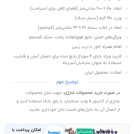
ابعاد: ۱۵۰ × ۲۰۰ سانتی‌متر (فضای کافی برای استراحت)
وزن: ۹۹۰ گرم (بسیار سبک)
ابعاد در حالت بسته: ۲۹ × ۲۳ سانتی‌متر (کم‌حجم)
ویژگی‌های اصلی: عایق فوق‌العاده، راحت، سبک، کم‌حجم
اقلام همراه: کاور با درب زیپی
کاربرد ویژه: دارای ۴ سوراخ پانچ شده برای اتصال آسان و قابلیت
استفاده به عنوان سایه‌بان/سرپناه
اصالت: محصول ایران
توضیح مهم
در صورت خرید محصولات شارژی،
جهت شارژ محصولات
شارژی از آداپتور ۵ ولت استاندارد یا پاور بانک استفاده کنید و
از اتصال آن به شارژرهای فست شارژ خودداری نمایید.
افزودن
۱,۰۱۰,۰۰۰
امکان پرداخت با
قیمت و
مقایسه
پشتیبانی
انتخاب رنگ (اجباری)
با خرید
تومان
به