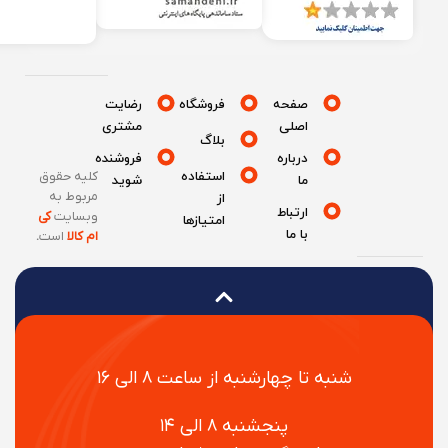
صفحه
فروشگاه
رضایت
اصلی
مشتری
بلاگ
درباره
فروشنده
استفاده
کلیه حقوق
ما
شوید
مربوط به
از
ارتباط
وبسایت
کی
امتیازها
با ما
ام کالا
است
.
شنبه تا چهارشنبه از ساعت ۸ الی ۱۶
پنجشنبه ۸ الی ۱۴