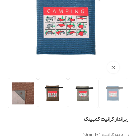
بزرگنمایی تصویر
یرانداز گرانیت کمپینگ
برند: گرانیت (Granite)