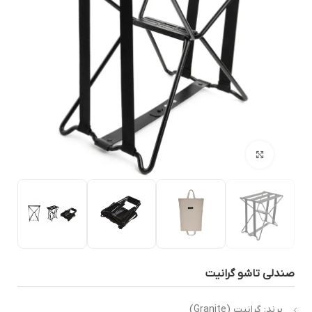
بزرگنمایی تصویر
ندلی تاشو گرانیت
برند: گرانیت (Granite)