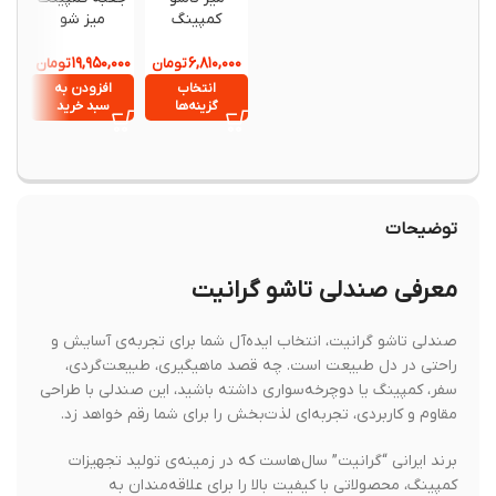
کمپینگ
میز شو
کمپی
نیچرهایک مدل
نیچرهایک مدل
147
CNK2450XB018
NH20JJ020
۱,۹۰۰,۰۰۰
۱۹,۹۵۰,۰۰۰
۶,۸۱۰,۰۰۰
تومان
تومان
اورجینال
انتخاب
افزودن به
افزود
گزینه‌ها
سبد خرید
سبد خ
توضیحات
معرفی صندلی تاشو گرانیت
صندلی تاشو گرانیت، انتخاب ایده‌آل شما برای تجربه‌ی آسایش و
راحتی در دل طبیعت است. چه قصد ماهیگیری، طبیعت‌گردی،
سفر، کمپینگ یا دوچرخه‌سواری داشته باشید، این صندلی با طراحی
مقاوم و کاربردی، تجربه‌ای لذت‌بخش را برای شما رقم خواهد زد.
برند ایرانی “گرانیت” سال‌هاست که در زمینه‌ی تولید تجهیزات
کمپینگ، محصولاتی با کیفیت بالا را برای علاقه‌مندان به