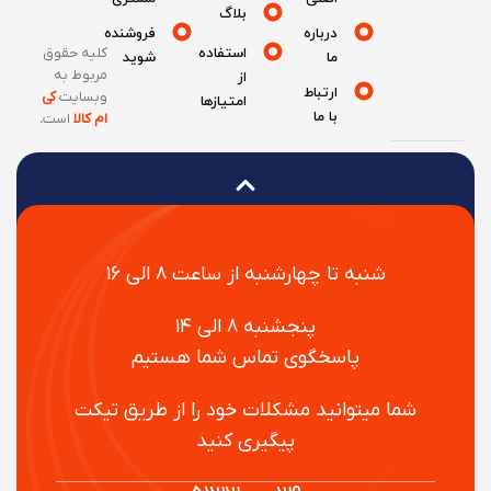
بلاگ
درباره
فروشنده
استفاده
کلیه حقوق
ما
شوید
مربوط به
از
ارتباط
وبسایت
کی
امتیازها
با ما
ام کالا
است
.
شنبه تا چهارشنبه از ساعت ۸ الی ۱۶
پنجشنبه ۸ الی ۱۴
پاسخگوی تماس شما هستیم
شما میتوانید مشکلات خود را از طریق تیکت
پیگیری کنید