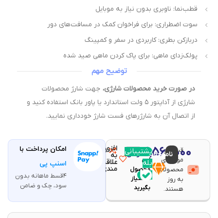
قطب‌نما: ناوبری بدون نیاز به موبایل
سوت اضطراری: برای فراخوان کمک در مسافت‌های دور
دربازکن بطری: کاربردی در سفر و کمپینگ
پولک‌زدای ماهی: برای پاک کردن ماهی صید شده
توضیح مهم
در صورت خرید محصولات شارژی،
جهت شارژ محصولات
شارژی از آداپتور ۵ ولت استاندارد یا پاور بانک استفاده کنید و
از اتصال آن به شارژرهای فست شارژ خودداری نمایید.
افزودن
۴,۵۶۰,۰۰۰
امکان پرداخت با
قیمت و
مقایسه
پشتیبانی
با خرید
ناموجود
تومان
به
موجودی
این
علاقه
بله
اسنپ پی
مندی
محصولات
محصول
۴قسط ماهانه بدون
۹۱
امتیاز
به روز
سود، چک و ضامن
بگیرید
هستند.