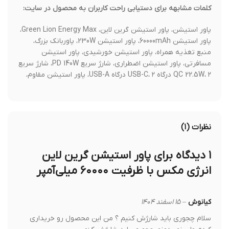
کلمات مشابهه برای دستیابی راحت کاربران به محصول در سایت:
پاور استیشن، پاور استیشن گرین لاین، Green Lion Energy Max،
پاور استیشن 60000mAh، پاور استیشن 230W، پاوربانک بزرگ،
منبع تغذیه همراه، پاور استیشن خورشیدی، پاور استیشن
مسافرتی، پاور استیشن اضطراری، شارژ سریع PD 140W، شارژ سریع
QC 22.5W، ۲ درگاه USB-C، ۲ درگاه USB-A، پاور استیشن مقاوم،
نظرات (۱)
۱ دیدگاه برای
پاور استیشن گرین لاین
انرژی مکس با ظرفیت ۶۰۰۰۰ میلی‌آمپر
کیانوش
–
۱۵ اسفند ۱۴۰۴
سلام چجوری باید شارژش کنیم ؟ من این محصول رو خریداری