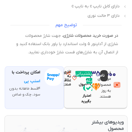
دارای کابل تایپ c به تایپ c
دارای ۳ حالت نوری
توضیح مهم
در صورت خرید محصولات شارژی،
جهت شارژ محصولات
شارژی از آداپتور ۵ ولت استاندارد یا پاور بانک استفاده کنید و
از اتصال آن به شارژرهای فست شارژ خودداری نمایید.
افزودن
۳۱,۳۵۰,۰۰۰
امکان پرداخت با
قیمت و
مقایسه
پشتیبانی
با خرید
ناموجود
تومان
به
موجودی
این
علاقه
بله
اسنپ پی
مندی
محصولات
محصول
۴قسط ماهانه بدون
۶۲۷
به روز
سود، چک و ضامن
امتیاز
هستند.
بگیرید
یدیوهای بیشتر
حصول