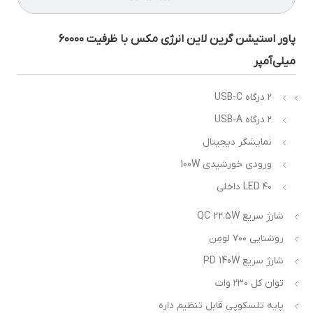
پاور استیشن گرین لاین انرژی مکس با ظرفیت ۶۰۰۰۰
یلی‌آمپر
۲ درگاه USB-C
۲ درگاه USB-A
نمایشگر دیجیتال
ورودی خورشیدی 100W
۴۰ LED داخلی
شارژ سریع QC 22.5W
روشنایی ۷۰۰ لومِن
شارژ سریع PD 140W
توان کل ۲۳۰ وات
پایه تلسکوپی قابل تنظیم داره