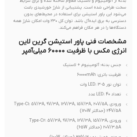
بدنه از آلومینیوم و لاستیک مقاوم ساخته شده و برای شرایط
سخت طراحی شده است. پشتیبانی از شارژ خورشیدی باعث
می‌شود این پاور استیشن برای استفاده در محیط‌های بدون
دسترسی به برق ایده‌آل باشد. توان کل ۲۳۰ وات امکان شارژ همه
دستگاه‌ها را در هر مکان فراهم می‌کند.
مشخصات فنی پاور استیشن گرین لاین
انرژی مکس با ظرفیت ۶۰۰۰۰ میلی‌آمپر
جنس بدنه: آلومینیوم + لاستیک
ظرفیت باتری: 60000mAh
توان نور LED: 3-5 وات
تعداد LED: 40 عدد
ورودی Type-C1: 5V/3A, 9V/3A, 12V/3A, 15V/3A, 20V/5A,
24V/5A (حداکثر 120W)
ورودی Type-C2: 5V/3A, 9V/3A, 12V/3A, 15V/3A,
20V/3.5A (حداکثر 65W)