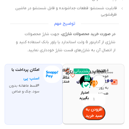
قابلیت شستشو: قطعات جداشونده و قابل شستشو در ماشین
ظرفشویی
توضیح مهم
در صورت خرید محصولات شارژی،
جهت شارژ محصولات
شارژی از آداپتور ۵ ولت استاندارد یا پاور بانک استفاده کنید و
از اتصال آن به شارژرهای فست شارژ خودداری نمایید.
افزودن
امکان پرداخت با
قیمت و
مقایسه
پشتیبانی
انتخاب رنگ (اجباری)
با خرید
۵,۵۱۰,۰۰۰
تومان
به
موجودی
این
علاقه
بله
۵,۱۳۰,۰۰۰
اسنپ پی
تومان
مندی
محصولات
محصول
۴قسط ماهانه بدون
۱۰۲
به روز
سود، چک و ضامن
امتیاز
هستند.
بگیرید
افزودن به
سبد خرید