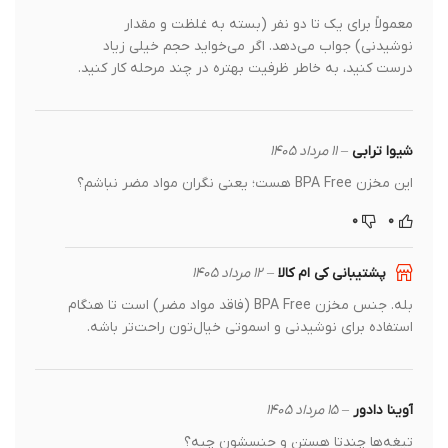
معمولاً برای یک تا دو نفر (بسته به غلظت و مقدار
نوشیدنی) جواب می‌دهد. اگر می‌خواید حجم خیلی زیاد
درست کنید، به خاطر ظرفیت بهتره در چند مرحله کار کنید.
شیوا ترابی
–
۱۱ مرداد ۱۴۰۵
این مخزن BPA Free هست؛ یعنی نگران مواد مضر نباشم؟
۰
۰
پشتیبانی کی ام کالا
–
۱۲ مرداد ۱۴۰۵
بله. جنس مخزن BPA Free (فاقد مواد مضر) است تا هنگام
استفاده برای نوشیدنی و اسموتی خیال‌تون راحت‌تر باشه.
آوینا دادور
–
۱۵ مرداد ۱۴۰۵
تیغه‌ها چندتا هستن و جنسشون چیه؟