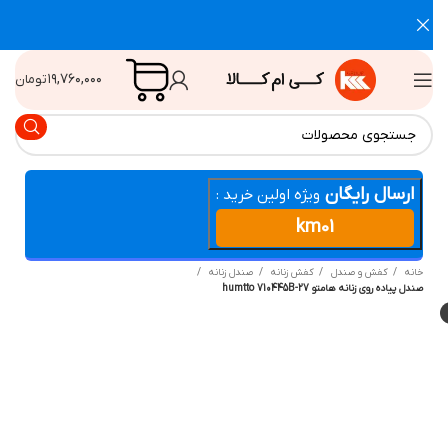
۱۹,۷۶۰,۰۰۰
تومان
ارسال رایگان
ویژه اولین خرید :
km01
انه
کفش و صندل
کفش زنانه
صندل زنانه
دل پیاده روی زنانه هامتو humtto 710445B-27