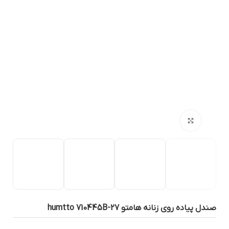
بزرگنمایی تصویر
ندل پیاده روی زنانه هامتو humtto 710445B-27