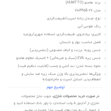
برند: هامتو (HUMTTO)
مدل: 710445B-27
نوع: صندل زنانه اسپرت/طبیعت‌گردی
رنگ: طوسی آبی
کاربری: پیاده‌روی، طبیعت‌گردی، استفاده شهری/روزمره
فصل مناسب: بهار و تابستان
جنس رویه: برزنت و الیاف مصنوعی (تنفس‌پذیر)
جنس زیره: EVA (سبک و ضربه‌گیر) + لاستیک مقاوم هامتو
نحوه بسته شدن: بند کشی و چسب (قابلیت تنظیم فیت)
ویژگی‌ها: تنفس‌پذیری بالا، وزن سبک، زیره ضد سایش و
انعطاف‌پذیر، استایل اسپرت و ماجراجویانه
توضیح مهم
در صورت خرید محصولات شارژی،
جهت شارژ محصولات
شارژی از آداپتور ۵ ولت استاندارد یا پاور بانک استفاده کنید و
از اتصال آن به شارژرهای فست شارژ خودداری نمایید.