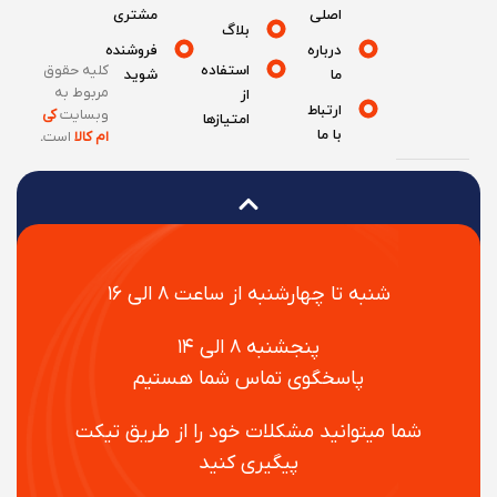
اصلی
مشتری
بلاگ
درباره
فروشنده
استفاده
کلیه حقوق
ما
شوید
مربوط به
از
ارتباط
وبسایت
کی
امتیازها
با ما
ام کالا
است
.
شنبه تا چهارشنبه از ساعت ۸ الی ۱۶
پنجشنبه ۸ الی ۱۴
پاسخگوی تماس شما هستیم
شما میتوانید مشکلات خود را از طریق تیکت
پیگیری کنید