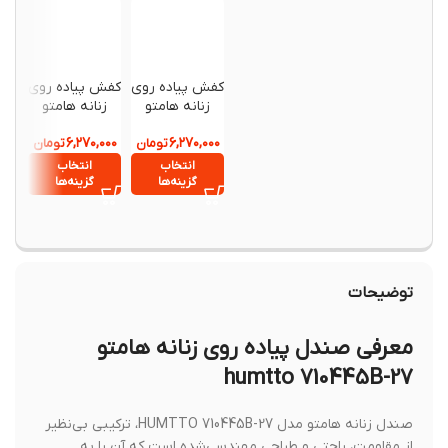
کفش پیاده روی
کفش پیاده روی
کفش س
زنانه هامتو
زنانه هامتو
نیچرهای
FS022
humtto
humtto
,۱۸۰,۰۰۰
۶,۲۷۰,۰۰۰
۶,۲۷۰,۰۰۰
370903B-5
تومان
370903B-1
تومان
انتخاب
انتخاب
انتخ
گزینه‌ها
گزینه‌ها
گزینه
توضیحات
معرفی صندل پیاده روی زنانه هامتو
humtto 710445B-27
صندل زنانه هامتو مدل HUMTTO 710445B-27، ترکیبی بی‌نظیر
از مقاومت، راحتی و طراحی مهندسی‌شده است که آن را به