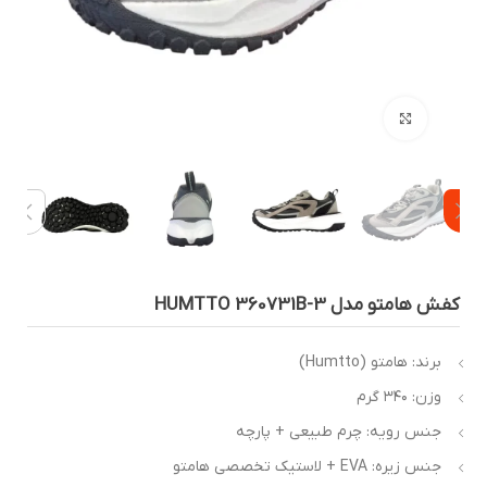
بزرگنمایی تصویر
فش هامتو مدل HUMTTO 360731B-3
برند: هامتو (Humtto)
وزن: ۳۴۰ گرم
جنس رویه: چرم طبیعی + پارچه
جنس زیره: EVA + لاستیک تخصصی هامتو