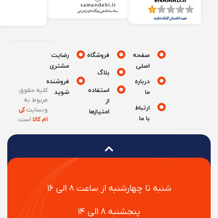
صفحه
فروشگاه
رضایت
اصلی
مشتری
بلاگ
درباره
فروشنده
استفاده
کلیه حقوق
ما
شوید
مربوط به
از
ارتباط
وبسایت
کی
امتیازها
با ما
ام کالا
است
.
شنبه تا چهارشنبه از ساعت ۸ الی ۱۶
پنجشنبه ۸ الی ۱۴