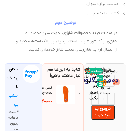
مناسب برای: بانوان
کشور سازنده: چین
توضیح مهم
در صورت خرید محصولات شارژی،
جهت شارژ محصولات
شارژی از آداپتور ۵ ولت استاندارد یا پاور بانک استفاده کنید و
از اتصال آن به شارژرهای فست شارژ خودداری نمایید.
راهنمای
افزودن
شاید به این‌ها هم
امکان
قیمت و
مقایسه
سایز
پشتیبانی
با خرید
۷,۶۰۰,۰۰۰
تومان
اندازه
به
نیاز داشته باشی!
موجودی
این
علاقه
بله
۷,۴۱۰,۰۰۰
تومان
پرداخت
مندی
محصولات
محصول
با
۱۴۸
کفی طبی
به روز
امتیاز
هامتو
هستند.
اسنپ
بگیرید
۴۶۰,۰۰۰
تومان
پی
افزودن به
۴قسط
سبد خرید
ماهانه
بدون
سود،