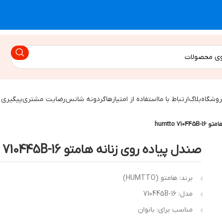
روشگاه
بلاگ
ارتباط با ما
استفاده از امتیازها
گردونه شانس
رضایت مشتری
پیگیری 
humtto 7
صندل پیاده روی زنانه هامتو humtto 710445B-16
برند: هامتو (HUMTTO)
مدل: 710445B-16
مناسب برای: بانوان