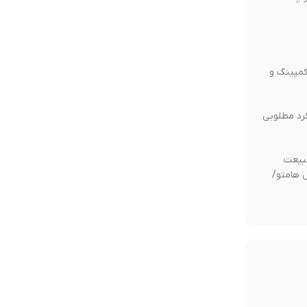
، کمپینگ و
کرد مطلوبی
بیعت
 هامتو/