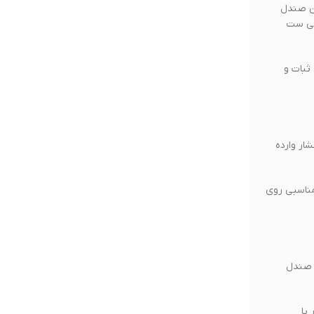
این صندل
انی ست
ثبات و
 جذب ضربه بالا، فشار وارده
ی مناسبی روی
ل صندل
پا