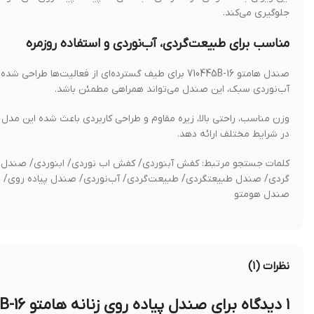
جلوگیری می‌کند.
مناسب برای طبیعت‌گردی، آب‌نوردی و استفاده روزمره
صندل هامتو 710445B-16 برای طیف گسترده‌ای از فعالیت
آب‌نوردی سبک، این صندل می‌تواند همراهی مطمئن باشد.
وزن مناسب، راحتی بالا، زیره مقاوم و طراحی کاربردی باعث شده این مدل
در شرایط مختلف ارائه دهد.
کلمات جستجو مرتبط: کفش آبنوردی/ کفش اب نوردی/ ابنوردی/ صند
گردی/ صندل طبیعتگردی/ طبیعت‌گردی/ آب‌نوردی/ صندل پیاده روی/ 
صندل هومتو
نظرات (۱)
۱ دیدگاه برای
صندل پیاده روی زنانه هامتو humtto 710445B-16