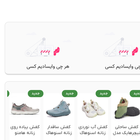
دید
جدید
جدید
جدید
جدی
کفش ساحلی
کفش آب نوردی
کفش ساقدار
کفش پیاده روی
کف
یچرهایک مدل
زنانه اسنوهاک
زنانه اسنوهاک
زنانه هامتو
زن
NH20FS022
مدل NAVO SN-
مدل NAPALI
humtto