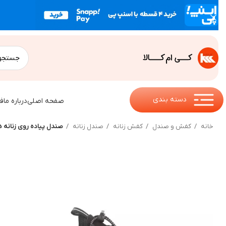
دسته بندی
صفحه اصلی
درباره ما
ف
خانه
کفش و صندل
کفش زنانه
صندل زنانه
صندل پیاده روی زنانه هامتو 10445B-16