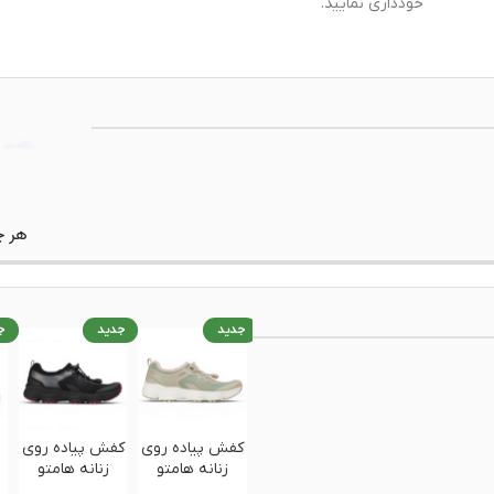
خودداری نمایید.
جدید
جدید
ج
کفش پیاده روی
کفش پیاده روی
زنانه هامتو
زنانه هامتو
ن
humtto
humtto