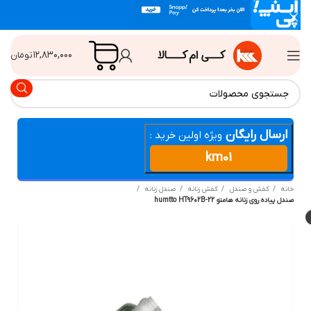
۱۲,۸۳۰,۰۰۰
تومان
ارسال رایگان
ویژه اولین خرید :
km01
انه
کفش و صندل
کفش زنانه
صندل زنانه
دل پیاده روی زنانه هامتو humtto HT9602B-22