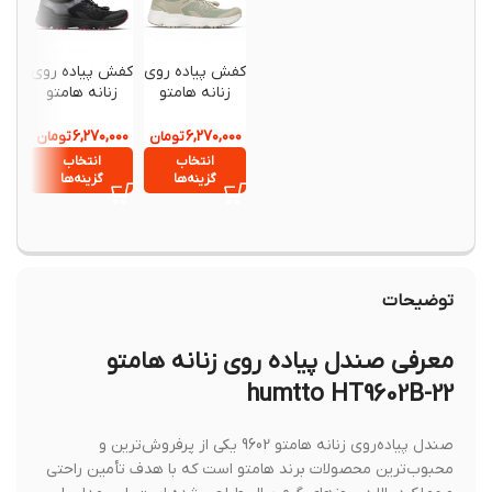
کفش پیاده روی
کفش پیاده روی
کفش س
زنانه هامتو
زنانه هامتو
نیچرهای
FS022
humtto
humtto
370903B-1
370903B-5
,۱۸۰,۰۰۰
۶,۲۷۰,۰۰۰
۶,۲۷۰,۰۰۰
تومان
تومان
انتخاب
انتخاب
انتخ
گزینه‌ها
گزینه‌ها
گزینه
توضیحات
معرفی صندل پیاده روی زنانه هامتو
humtto HT9602B-22
صندل پیاده‌روی زنانه هامتو 9602 یکی از پرفروش‌ترین و
محبوب‌ترین محصولات برند هامتو است که با هدف تأمین راحتی