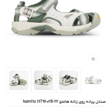
بزرگنمایی تصویر
ندل پیاده روی زنانه هامتو humtto HT9602B-22