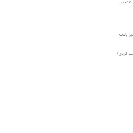
اطمینان
یز باعث
ت گردی/