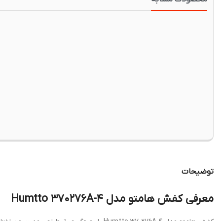
توضیحات
معرفی کفش هامتو مدل Humtto ۳۷۰۲۷۶A-۴