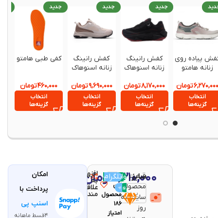
دید
جدید
جدید
جدید
جدی
فش پیاده روی
کفش رانینگ
کفش رانینگ
کفی طبی هامتو
کفش
زنانه هامتو
زنانه اسنوهاک
زنانه اسنوهاک
ز
humtto
مدل
مدل Zenith
۶,۲۷۰,۰۰
تومان
۸,۱۷۰,۰۰۰
تومان
۹,۶۹۰,۰۰۰
تومان
۴۶۰,۰۰۰
تومان
۰۰۰
370903B-2
MARATHON
SN-S1142W کد
4
SN-S1131W کد 1
3
انتخاب
انتخاب
انتخاب
انتخاب
گزینه‌ها
گزینه‌ها
گزینه‌ها
گزینه‌ها
افزودن
۹,۳۱۰,۰۰۰
تومان
امکان
قیمت
مقایسه
سایز
تلگرام
واتساپ
با خرید
به
این
محصولات
علاقه
پرداخت با
مندی
محصول
سایت به
اسنپ پی
۱۸۶
روز
امتیاز
۴قسط ماهانه