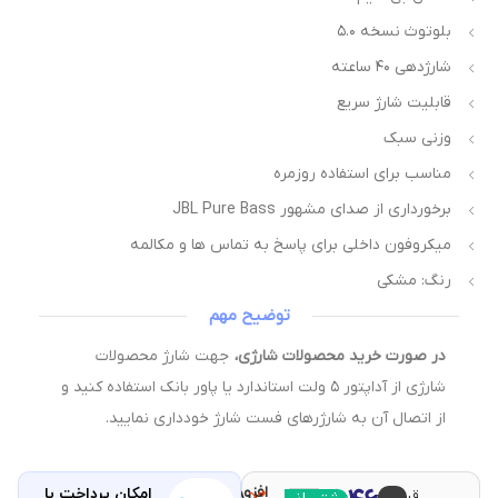
بلوتوث نسخه ۵.۰
شارژدهی ۴۰ ساعته
قابلیت شارژ سریع
وزنی سبک
مناسب برای استفاده‌ روزمره
برخورداری از صدای مشهور JBL Pure Bass
میکروفون داخلی برای پاسخ به تماس ها و مکالمه
رنگ: مشکی
توضیح مهم
در صورت خرید محصولات شارژی،
جهت شارژ محصولات
شارژی از آداپتور ۵ ولت استاندارد یا پاور بانک استفاده کنید و
از اتصال آن به شارژرهای فست شارژ خودداری نمایید.
افزودن
امکان پرداخت با
قیمت و
مقایسه
با خرید