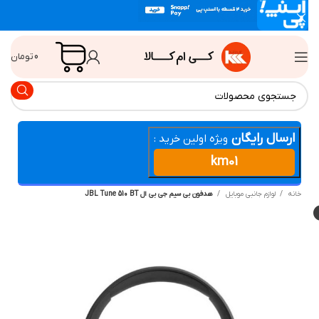
0
تومان
ارسال رایگان
ویژه اولین خرید :
km01
انه
لوازم جانبی موبایل
هدفون بی سیم جی بی ال JBL Tune 510 BT