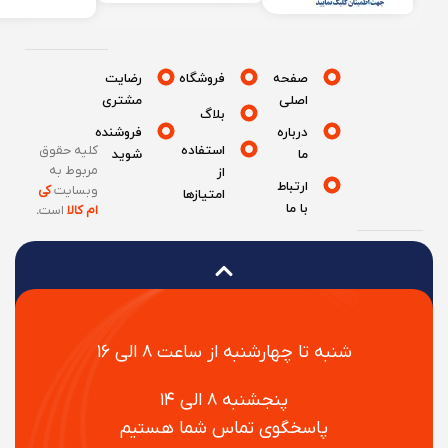
صفحه
فروشگاه
رضایت
اصلی
مشتری
بلاگ
درباره
فروشنده
استفاده
کلیه حقوق
ما
شوید
مربوط به
از
ارتباط
وبسایت
کی
امتیازها
با ما
ام کالا
است
.
شنبه تا چهارشنبه از ساعت ۸ الی ۱۶
پنجشنبه ۸ الی ۱۴
پاسخگوی تماس شما هستیم