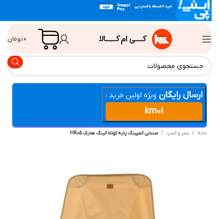
۰
تومان
ارسال رایگان
ویژه اولین خرید :
km01
انه
سفر و کمپ
صندلی کمپینگ پایه کوتاه کینگ هایک HK05