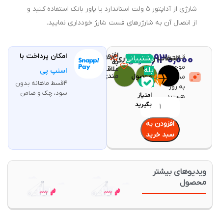
شارژی از آداپتور ۵ ولت استاندارد یا پاور بانک استفاده کنید و
از اتصال آن به شارژرهای فست شارژ خودداری نمایید.
افزودن
۴,۹۳۰,۰۰۰
امکان پرداخت با
قیمت و
مقایسه
پشتیبانی
انتخاب رنگ (اجباری)
با خرید
تومان
به
موجودی
این
علاقه
بله
اسنپ پی
مندی
محصولات
محصول
۴قسط ماهانه بدون
۹۸
به روز
سود، چک و ضامن
امتیاز
هستند.
بگیرید
افزودن به
سبد خرید
یدیوهای بیشتر
حصول