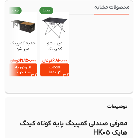
حصولات مشابه
جدید
جدید
جدید
میز تاشو
جعبه کمپینگ
صندلی 
کمپینگ
میز شو
کمپی
نیچرهایک مدل
نیچرهایک مدل
۱,۹۰۰,۰۰۰
۱۹,۹۵۰,۰۰۰
۶,۸۱۰,۰۰۰
NH20JJ020
تومان
تومان
CNK2450XB018
147
اورجینال
انتخاب
افزودن به
افزود
گزینه‌ها
سبد خرید
سبد خ
توضیحات
معرفی صندلی کمپینگ پایه کوتاه کینگ
هایک HK05