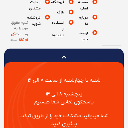
صفحه
فروشگاه
رضایت
اصلی
مشتری
بلاگ
درباره
فروشنده
استفاده
کلیه حقوق
ما
شوید
مربوط به
از
ارتباط
وبسایت
کی
امتیازها
با ما
ام کالا
است
.
شنبه تا چهارشنبه از ساعت ۸ الی ۱۶
پنجشنبه ۸ الی ۱۴
پاسخگوی تماس شما هستیم
شما میتوانید مشکلات خود را از طریق تیکت
پیگیری کنید