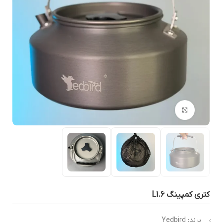
بزرگنمایی تصویر
تری کمپینگ L1.6
برند: Yedbird