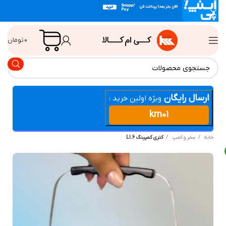
۰
تومان
ارسال رایگان
ویژه اولین خرید :
km01
انه
سفر و کمپ
کتری کمپینگ L1.6