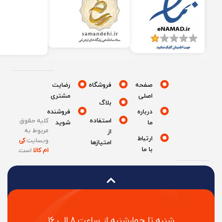
صفحه
فروشگاه
رضایت
اصلی
مشتری
بلاگ
درباره
فروشنده
استفاده
کلیه حقوق
ما
شوید
مربوط به
از
ارتباط
وبسایت
کی
امتیازها
با ما
ام کالا
است
.
شنبه تا چهارشنبه از ساعت ۸ الی ۱۶