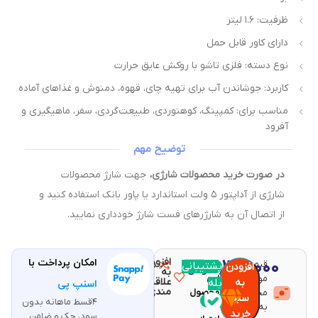
ظرفیت: ۱.۶ لیتر
دارای کاور قابل حمل
نوع دسته: فلزی تاشو با روکش عایق حرارت
کاربرد: جوشاندن آب برای تهیه چای، قهوه، دمنوش و غذاهای آماده
مناسب برای: کمپینگ، کوهنوردی، طبیعت‌گردی، سفر، ماهیگیری و
آفرود
توضیح مهم
در صورت خرید محصولات شارژی،
جهت شارژ محصولات
شارژی از آداپتور ۵ ولت استاندارد یا پاور بانک استفاده کنید و
از اتصال آن به شارژرهای فست شارژ خودداری نمایید.
افزودن
۲,۳۲۰,۰۰۰
امکان پرداخت با
قیمت و
مقایسه
پشتیبانی
با خرید
افزودن
تومان
به
موجودی
این
علاقه
به
بله
اسنپ پی
مندی
محصولات
محصول
سبد
۴قسط ماهانه بدون
۴۶
به روز
خرید
سود، چک و ضامن