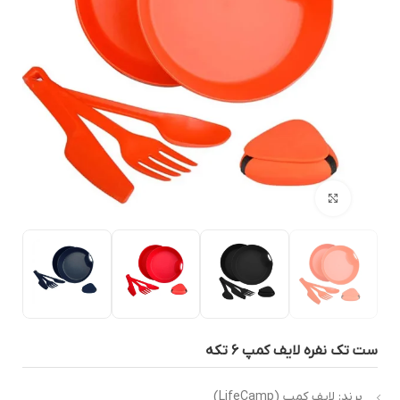
بزرگنمایی تصویر
ت تک نفره لایف کمپ ۶ تکه
برند: لایف کمپ (LifeCamp)