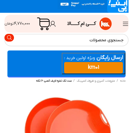
۴,۷۷۰,۰۰۰
تومان
ارسال رایگان
ویژه اولین خرید :
km01
انه
ملزومات آشپزی و ظروف کمپینگ
ست تک نفره لایف کمپ ۶ تکه