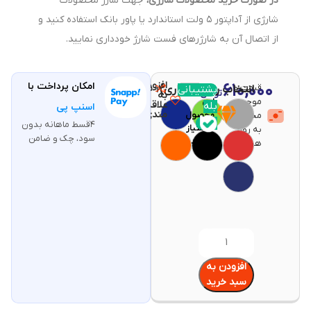
در صورت خرید محصولات شارژی،
جهت شارژ محصولات
شارژی از آداپتور ۵ ولت استاندارد یا پاور بانک استفاده کنید و
از اتصال آن به شارژرهای فست شارژ خودداری نمایید.
افزودن
۶۱۰,۰۰۰
امکان پرداخت با
قیمت و
مقایسه
پشتیبانی
انتخاب رنگ (اجباری)
با خرید
تومان
به
موجودی
این
علاقه
بله
اسنپ پی
مندی
محصولات
محصول
۴قسط ماهانه بدون
۱۲
امتیاز
به روز
سود، چک و ضامن
بگیرید
هستند.
افزودن به
سبد خرید