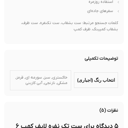
استفاده روزمره
سفرهای جاده‌ای
کلمات جستجو مرتبط: ست بشقاب، ست تکنفره، ست ظرف،
بشقاب کمپینگ، ظرف کمپ
توضیحات تکمیلی
خاکستری, سبز, سورمه ای, قرمز,
انتخاب رنگ (اجباری)
مشکی, نارنجی, آبی کاربنی
نظرات (۵)
۵ دیدگاه برای
ست تک نفره لایف کمپ ۶