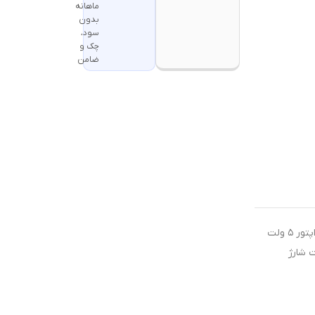
ماهانه
بدون
سود،
چک و
ضامن
جهت شارژ محصولات شارژی از آداپتور ۵ ولت
ت شارژ