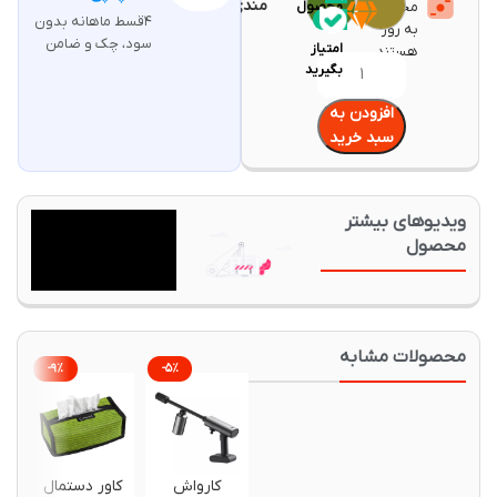
مندی
محصولات
محصول
۴قسط ماهانه بدون
۲۰
به روز
سود، چک و ضامن
امتیاز
هستند.
بگیرید
افزودن به
سبد خرید
یدیوهای بیشتر
حصول
حصولات مشابه
-۹%
-۵%
کارواش
کاور دستمال
کارواش 