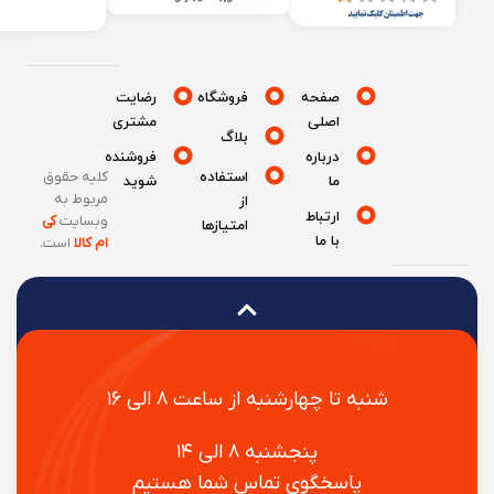
صفحه
فروشگاه
رضایت
اصلی
مشتری
بلاگ
درباره
فروشنده
استفاده
کلیه حقوق
ما
شوید
مربوط به
از
ارتباط
وبسایت
کی
امتیازها
با ما
ام کالا
است
.
شنبه تا چهارشنبه از ساعت ۸ الی ۱۶
پنجشنبه ۸ الی ۱۴
پاسخگوی تماس شما هستیم