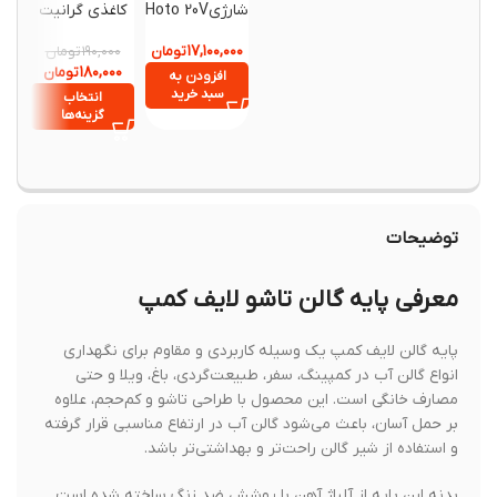
شارژیHoto 20V
کاغذی گرانیت
آب تاشو 
Pressure
۲۲ لیتری
۱۷,۱۰۰,۰۰۰
Washer pro
تومان
تومان
۵,۲۰۰,۰۰۰
۱۹۰,۰۰۰
,۸۷۰,۰۰۰
۱۸۰,۰۰۰
تومان
افزودن به
سبد خرید
انتخاب
افزود
گزینه‌ها
سبد خ
توضیحات
معرفی پایه گالن تاشو لایف کمپ
پایه گالن لایف کمپ یک وسیله کاربردی و مقاوم برای نگهداری
انواع گالن آب در کمپینگ، سفر، طبیعت‌گردی، باغ، ویلا و حتی
مصارف خانگی است. این محصول با طراحی تاشو و کم‌حجم، علاوه
بر حمل آسان، باعث می‌شود گالن آب در ارتفاع مناسبی قرار گرفته
و استفاده از شیر گالن راحت‌تر و بهداشتی‌تر باشد.
بدنه این پایه از آلیاژ آهن با پوشش ضد زنگ ساخته شده است