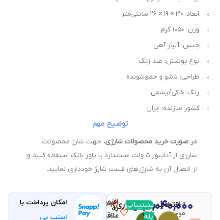
ابعاد: ۳۰ × ۱۹ × ۲۶ سانتی‌متر
وزن: ۱۰۵۰ گرم
جنس: آلیاژ آهن
نوع پوشش: ضد زنگ
طراحی: تاشو و جمع‌شونده
رنگ: خاکی/یشمی
کشور سازنده: ایران
توضیح مهم
در صورت خرید محصولات شارژی،
جهت شارژ محصولات
شارژی از آداپتور ۵ ولت استاندارد یا پاور بانک استفاده کنید و
از اتصال آن به شارژرهای فست شارژ خودداری نمایید.
افزودن
۱,۰۴۰,۰۰۰
امکان پرداخت با
قیمت و
مقایسه
پشتیبانی
انتخاب رنگ (اجباری)
با خرید
تومان
به
موجودی
این
علاقه
بله
اسنپ پی