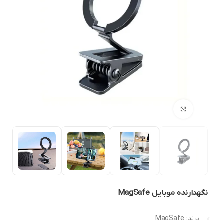
بزرگنمایی تصویر
گهدارنده موبایل MagSafe
برند: MagSafe