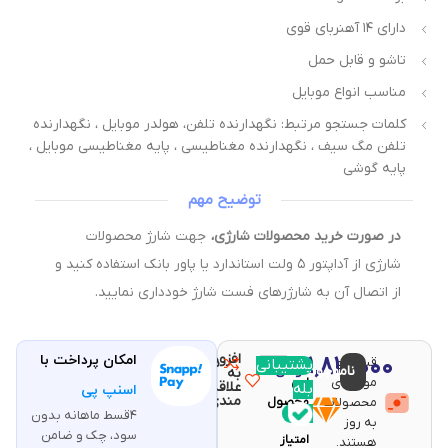
دارای ۱۴ آهنربای قوی
تاشو و قابل حمل
مناسب انواع موبایل
کلمات جستجو مرتبط: نگهدارنده تلفن، هولدر موبایل ، نگهدارنده
تلفن مگ سیف ، نگهدارنده مغناطیسی ، پایه مغناطیسی موبایل ،
پایه گوشی
توضیح مهم
در صورت خرید محصولات شارژی،
جهت شارژ محصولات
شارژی از آداپتور ۵ ولت استاندارد یا پاور بانک استفاده کنید و
از اتصال آن به شارژرهای فست شارژ خودداری نمایید.
افزودن
۱,۸۱۰,۰۰۰
امکان پرداخت با
قیمت و
مقایسه
پشتیبانی
با خرید
ناموجود
تومان
به
موجودی
این
علاقه
بله
اسنپ پی
مندی
محصولات
محصول
۴قسط ماهانه بدون
۳۶
به روز
سود، چک و ضامن
امتیاز
هستند.