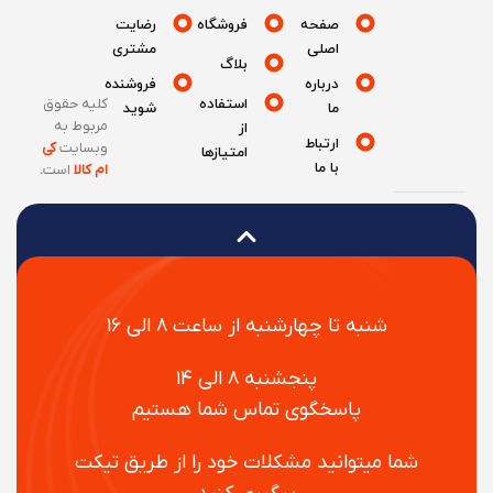
صفحه
فروشگاه
رضایت
اصلی
مشتری
بلاگ
درباره
فروشنده
استفاده
کلیه حقوق
ما
شوید
مربوط به
از
ارتباط
وبسایت
کی
امتیازها
با ما
ام کالا
است
.
شنبه تا چهارشنبه از ساعت ۸ الی ۱۶
پنجشنبه ۸ الی ۱۴
پاسخگوی تماس شما هستیم
شما میتوانید مشکلات خود را از طریق تیکت