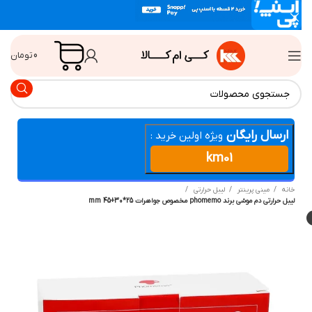
0
تومان
ارسال رایگان
ویژه اولین خرید :
km01
انه
مینی پرینتر
لیبل حرارتی
ل حرارتی دم موشی برند phomemo مخصوص جواهرات 25*30+45 mm