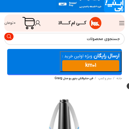
۰
تومان
ارسال رایگان
ویژه اولین خرید :
km01
انه
سفر و کمپ
فن حشره‌کش بدون بو مدل Grarg