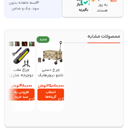
۴قسط ماهانه بدون
۱۵
امتیاز
به روز
سود، چک و ضامن
بگیرید
هستند.
حصولات مشابه
جدید
جدید
چرخ دستی
چراغ عقب
دمنده 
تاشو نیچرهایک
دوچرخه شارژی
چندمن
مدل
USB مدل 120
مدل F020
,۹۴۰,۰۰۰
۴۸۰,۰۰۰
۲۵,۰۸۰,۰۰۰
CNK2350JJ012
تومان
Lumens
تومان
اورجینال
انتخاب
افزودن به
افزود
گزینه‌ها
سبد خرید
سبد خ