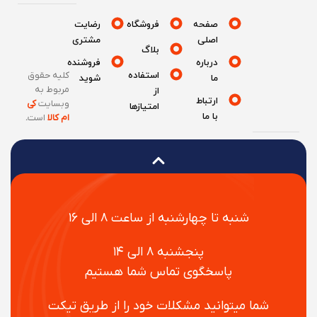
صفحه
فروشگاه
رضایت
اصلی
مشتری
بلاگ
درباره
فروشنده
استفاده
کلیه حقوق
ما
شوید
مربوط به
از
ارتباط
وبسایت
کی
امتیازها
با ما
ام کالا
است
.
شنبه تا چهارشنبه از ساعت ۸ الی ۱۶
پنجشنبه ۸ الی ۱۴
پاسخگوی تماس شما هستیم
شما میتوانید مشکلات خود را از طریق تیکت