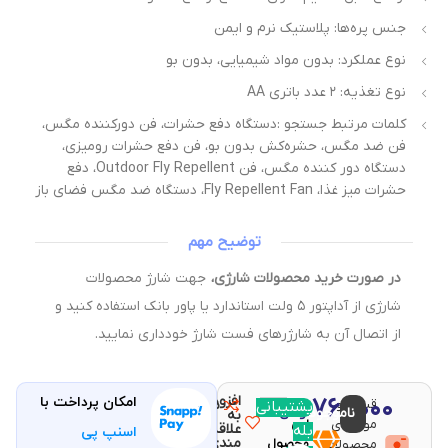
جنس پره‌ها: پلاستیک نرم و ایمن
نوع عملکرد: بدون مواد شیمیایی، بدون بو
نوع تغذیه: ۲ عدد باتری AA
کلمات مرتبط جستجو :دستگاه دفع حشرات، فن دورکننده مگس،
فن ضد مگس، حشره‌کش بدون بو، فن دفع حشرات رومیزی،
دستگاه دور کننده مگس، فن Outdoor Fly Repellent، دفع
حشرات میز غذا، Fly Repellent Fan، دستگاه ضد مگس فضای باز
توضیح مهم
در صورت خرید محصولات شارژی،
جهت شارژ محصولات
شارژی از آداپتور ۵ ولت استاندارد یا پاور بانک استفاده کنید و
از اتصال آن به شارژرهای فست شارژ خودداری نمایید.
افزودن
۷۶۰,۰۰۰
امکان پرداخت با
قیمت و
مقایسه
پشتیبانی
با خرید
ناموجود
تومان
به
موجودی
این
علاقه
بله
اسنپ پی
مندی
محصولات
محصول