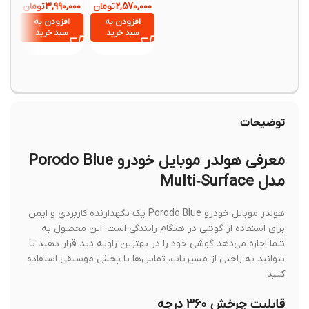
Eject Phone
FONGKE مدل
I 60W
۳,۹۹۰,۰۰۰
۲,۵۷۰,۰۰۰
تومان
تومان
,۳۹۰,۰۰۰
RI60WC
YY001
Charger)
۱,۱۹۰,۰۰۰
افزودن به
افزودن به
GGY
سبد خرید
سبد خرید
افزود
سبد خ
توضیحات
معرفی هولدر موبایل خودرو Porodo Blue
مدل Multi‑Surface
هولدر موبایل خودرو Porodo Blue یک نگهدارنده کاربردی و ایمن
برای استفاده از گوشی در هنگام رانندگی است. این محصول به
شما اجازه می‌دهد گوشی خود را در بهترین زاویه دید قرار دهید تا
بتوانید به راحتی از مسیریاب، تماس‌ها یا پخش موسیقی استفاده
کنید.
قابلیت چرخش ۳۶۰ درجه