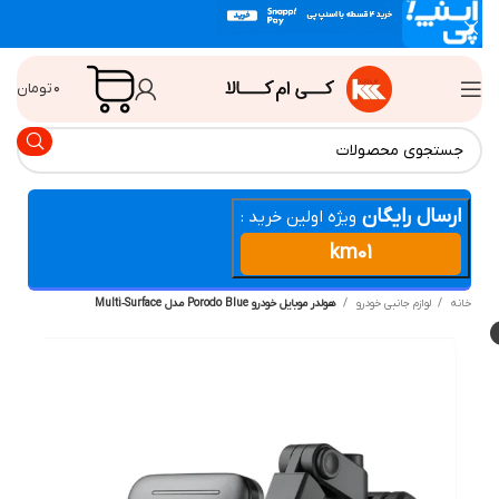
۰
تومان
ارسال رایگان
ویژه اولین خرید :
km01
انه
لوازم جانبی خودرو
هولدر موبایل خودرو Porodo Blue مدل Multi‑Surface