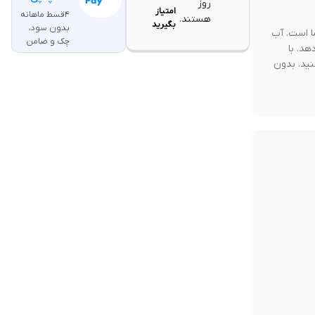
روز
امتیاز
۴قسط ماهانه
هستند.
بگیرید
بدون سود،
 شما است. آب
چک و ضامن
دهد. با
کنید. بدون