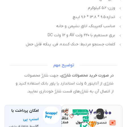
وزن: ۵.۲ کیلوگرم
اندازه: ۹.۵ * ۱۳.۸ * ۹.۶ اینچ
مناسب کمپینگ، اتاق نشیمن و خانه
برق مستقیم با 220 ولت AV و 12 ولت DC
کلمات جستجو مرتبط: خنک کننده، فن، پنکه قابل حمل
توضیح مهم
در صورت خرید محصولات شارژی،
جهت شارژ محصولات
شارژی از آداپتور ۵ ولت استاندارد یا پاور بانک استفاده کنید و
از اتصال آن به شارژرهای فست شارژ خودداری نمایید.
افزودن
۱۱۹,۷۰۰,۰۰۰
امکان پرداخت با
قیمت و
مقایسه
پشتیبانی
با خرید
ناموجود
تومان
به
موجودی
این
علاقه
بله
اسنپ پی
مندی
محصولات
محصول
۴قسط ماهانه بدون