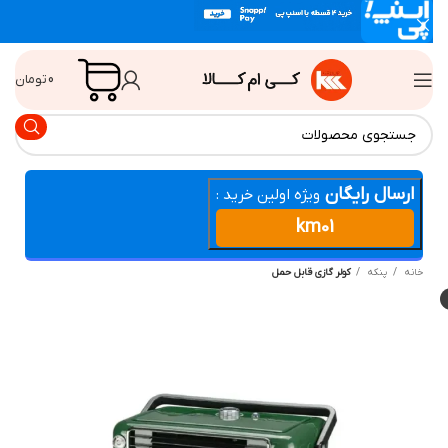
0
تومان
ارسال رایگان
ویژه اولین خرید :
km01
انه
پنکه
کولر گازی قابل حمل