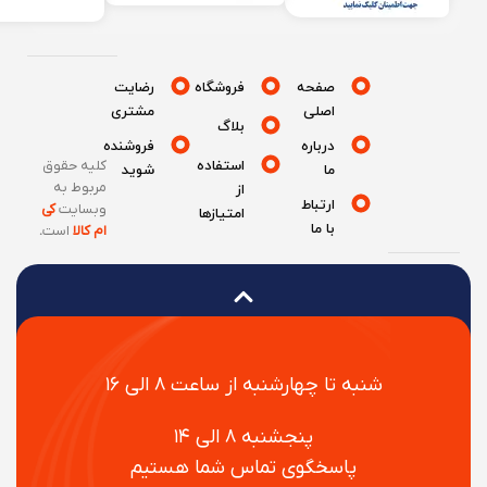
صفحه
فروشگاه
رضایت
اصلی
مشتری
بلاگ
درباره
فروشنده
استفاده
کلیه حقوق
ما
شوید
مربوط به
از
ارتباط
وبسایت
کی
امتیازها
با ما
ام کالا
است
.
شنبه تا چهارشنبه از ساعت ۸ الی ۱۶
پنجشنبه ۸ الی ۱۴
پاسخگوی تماس شما هستیم