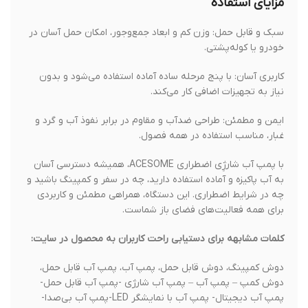
مزایای استفاده
سبک و قابل حمل: وزن کم و ابعاد جمع‌وجور، امکان حمل آسان در
خودرو یا کوله‌پشتی.
کاربری آسان: با پنج مرحله ساده آماده استفاده می‌شود و بدون
نیاز به تجهیزات اضافی کار می‌کند.
ایمن و مطمئن: طراحی ضدآب و مقاوم در برابر نفوذ آب و گرد و
غبار، مناسب استفاده در همه فصول.
با پمپ آب شارژِی اضطراری ACESOME، همیشه دسترسی آسان
به آب پاکیزه و آماده استفاده دارید، چه در سفر و کمپینگ باشید و
چه در شرایط اضطراری. این دستگاه، همراهی مطمئن و کاربردی
برای همه فعالیت‌های فضای باز شماست.
کلمات مشابهه برای دستیابی راحت کاربران به محصول در سایت:
دوش کمپینگ، دوش قابل حمل، پمپ آب، پمپ آب قابل حمل،
دوش کمپ – پمپ آب – پمپ آب شارژی -پمپ آب قابل حمل-
پمپ آب دیجیتال- پمپ آب با نمایشگر LED-پمپ آب بی‌صدا-