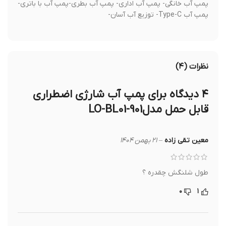
پمپ آب خانگی- پمپ آب اداری- پمپ آب بطری-پمپ آب با باتری-
پمپ آب Type-C- توزیع آب آسان-
نظرات (۴)
۴ دیدگاه برای
پمپ آب شارژی اضطراری
قابل حمل مدلLO-BL01-901
معین تقی زاده
–
۲۱ بهمن ۱۴۰۴
طول شلنگش چقدره ؟
۰
۱