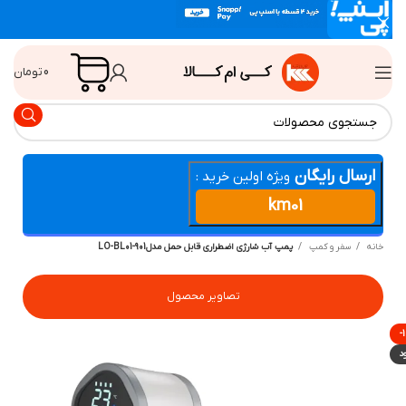
0
تومان
ارسال رایگان
ویژه اولین خرید :
km01
انه
سفر و کمپ
پمپ آب شارژی اضطراری قابل حمل مدلLO-BL01-901
تصاویر محصول