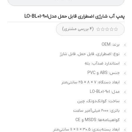
مپ آب شارژی اضطراری قابل حمل مدلLO-BL01-901
(
۴
بررسی مشتری)
برند: OEM
نوع: اضطراری، قابل حمل، قابل شارژ
استاندارد ضدآب: بله
جنس: ABS و PVC
ابعاد دستگاه: ۷ × ۸ × ۲۵ سانتی‌متر
مدل: LO-BL01-901
ساخت: گوانگ‌دونگ، چین
باتری: ۲۰۰۰ میلی‌آمپر ساعت
گواهینامه‌ها: MSDS و CE
ابعاد بسته‌بندی: ۳۰.۵ × ۱۱ × ۱۱ سانتی‌متر