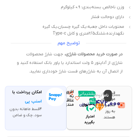
وزن ناخالص بسته‌بندی: ۰.۹ کیلوگرم
دارای دوحالت فشار
محتویات داخل جعبه:یک گیره چسبان،یک گیره
نگهدارنده،شلنگ۲/۵متری و کابل Type-c
توضیح مهم
در صورت خرید محصولات شارژی،
جهت شارژ محصولات
شارژی از آداپتور ۵ ولت استاندارد یا پاور بانک استفاده کنید و
از اتصال آن به شارژرهای فست شارژ خودداری نمایید.
افزودن
امکان پرداخت با
قیمت و
مقایسه
پشتیبانی
با خرید
۶,۰۸۰,۰۰۰
ناموجود
تومان
به
موجودی
این
علاقه
بله
۵,۴۷۲,۰۰۰
اسنپ پی
تومان
مندی
محصولات
محصول
۴قسط ماهانه بدون
۱۰۹
به روز
سود، چک و ضامن
امتیاز
هستند.
بگیرید