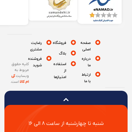
صفحه
فروشگاه
رضایت
اصلی
مشتری
بلاگ
درباره
فروشنده
استفاده
کلیه حقوق
ما
شوید
مربوط به
از
ارتباط
وبسایت
کی
امتیازها
با ما
ام کالا
است
.
شنبه تا چهارشنبه از ساعت ۸ الی ۱۶