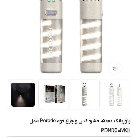
بزرگنمایی تصویر
پاوربانک 5000، حشره کش و چراغ قوه Porodo مدل
PDNDC017K