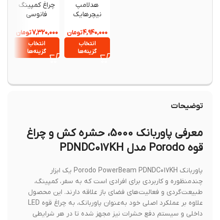
هدلامپ
چراغ کمپینگ
چراغ ری
نیچرهایک
فانوسی
کمپینگ
CNK2300DQ016
نیچرهایک مدل
داگ 
,۹۹۰,۰۰۰
۷,۳۲۰,۰۰۰
۴,۹۴۰,۰۰۰
تومان
NH21ZM010
تومان
50ZM01
7 اورجینال
انتخاب
انتخاب
افزود
گزینه‌ها
گزینه‌ها
سبد خ
توضیحات
معرفی پاوربانک 5000، حشره کش و چراغ
قوه Porodo مدل PDNDC017KH
پاوربانک Porodo PowerBeam PDNDC017KH یک ابزار
چندمنظوره و کاربردی برای افرادی است که به سفر، کمپینگ،
طبیعت‌گردی و فعالیت‌های فضای باز علاقه دارند. این محصول
علاوه بر عملکرد اصلی خود به‌عنوان پاوربانک، به چراغ قوه LED
داخلی و سیستم دفع حشرات نیز مجهز شده تا در هر شرایطی