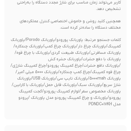
کاربر می‌تواند زمان مناسب برای شارژ مجدد دستگاه را به‌راحتی
تشخیص دهد.
همچنین کلید روشن و خاموش اختصاصی کنترل عملکردهای
مختلف دستگاه را ساده‌تر کرده است.
کلمات جستجو مرتبط: پاوربانک پورودو/پاوربانک Porodo/پاوربانک
کمپینگ/پاوربانک چراغ دار/پاوربانک چراغ کمپ/پاوربانک چندکاره/
پاوربانک مسافرتی/پاوربانک طبیعت گردی/پاوربانک با چراغ قوه/
پاوربانک با دفع حشرات/پاوربانک حشره کش
/پاوربانک دافع حشرات/چراغ کمپینگ پورودو/چراغ کمپینگ شارژی/
چراغ قوه کمپینگ/چراغ کمپ چندکاره/پاوربانک 5000 میلی آمپر/
پاوربانک 5000mah/پاوربانک تایپ سی/پاوربانک USB/پاوربانک
شارژ سریع/پاوربانک سبک/پاوربانک قابل حمل/پاوربانک با کارابین/
پاوربانک مخصوص سفر/لوازم کمپینگ پورودو/گجت کمپینگ
پورودو/پاوربانک و چراغ کمپینگ پورودو مدل پاوربانک /پرودو
مدل PDNDC017KH