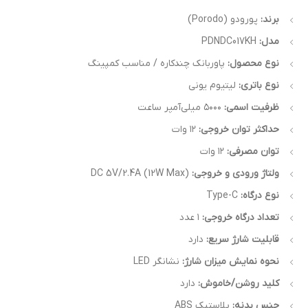
برند:
پورودو (Porodo)
مدل:
PDNDC017KH
نوع محصول:
پاوربانک چندکاره / مناسب کمپینگ
نوع باتری:
لیتیوم یونی
ظرفیت اسمی:
۵۰۰۰ میلی‌آمپر ساعت
حداکثر توان خروجی:
۱۲ وات
توان مصرفی:
۱۲ وات
ولتاژ ورودی و خروجی:
DC 5V/2.4A (12W Max)
نوع درگاه:
Type-C
تعداد درگاه خروجی:
۱ عدد
قابلیت شارژ سریع:
دارد
نحوه نمایش میزان شارژ:
نشانگر LED
کلید روشن/خاموش:
دارد
جنس بدنه:
پلاستیک ABS