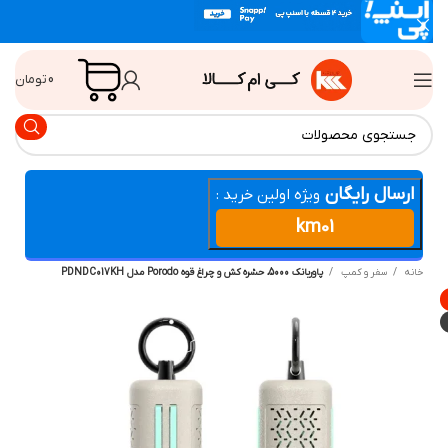
0
تومان
ارسال رایگان
ویژه اولین خرید :
km01
انه
سفر و کمپ
پاوربانک 5000، حشره کش و چراغ قوه Porodo مدل PDNDC017KH