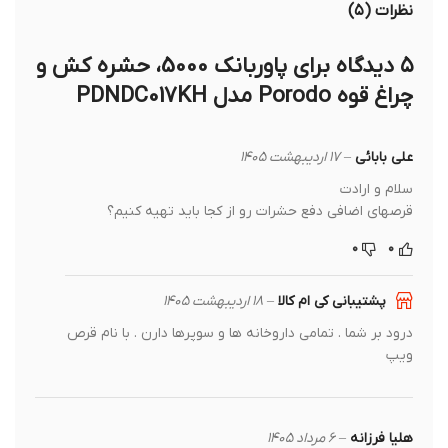
نظرات (۵)
۵ دیدگاه برای
پاوربانک 5000، حشره کش و
چراغ قوه Porodo مدل PDNDC017KH
علی بابائی
–
۱۷ اردیبهشت ۱۴۰۵
سلام و ارادت
قرصهای اضافی دفع حشرات رو از کجا باید تهیه کنیم؟
۰
۰
پشتیبانی کی ام کالا
–
۱۸ اردیبهشت ۱۴۰۵
درود بر شما . تمامی داروخانه ها و سوپرها دارن . با نام قرص
ویپ
هلیا فرزانه
–
۶ مرداد ۱۴۰۵