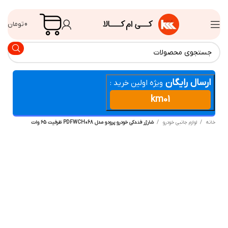
0
تومان
ارسال رایگان
ویژه اولین خرید :
km01
انه
لوازم جانبی خودرو
شارژر فندکی خودرو پرودو مدل PDFWCH068 ظرفیت ۶۵ وات