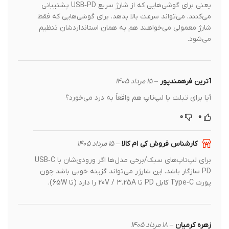
یعنی برای گوشی‌هایی که از شارژ سریع USB‑PD پشتیبانی
می‌کنند، می‌تواند سرعت بالا بدهد. برای گوشی‌هایی که فقط
شارژ معمولی می‌خواهند هم به همان استانداردشان تنظیم
می‌شود.
آترین فرهمندپور
–
15 مرداد 1405
آیا برای تبلت یا لپ‌تاپ هم واقعاً به درد می‌خورد؟
0
0
کارشناس فروش کی ام کالا
–
15 مرداد 1405
برای لپ‌تاپ‌های سبک/برخی مدل‌ها اگر ورودی‌شان با USB‑C
PD سازگار باشد، این شارژر می‌تواند گزینه خوبی باشد چون
پورت Type‑C کابل PD تا 20V / 3.25A را دارد (تا 65W).
زهره کرمیان
–
18 مرداد 1405