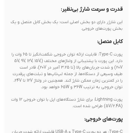
قدرت و سرعت شارژ بی‌نظیر:
این شارژر دارای دو بخش اصلی است: یک بخش کابل متصل و یک
بخش پورت‌های خروجی.
کابل متصل:
پورت Type-C: قابلیت ارائه توان خروجی شگفت‌انگیز تا 65 وات را
دارد. این پورت با پشتیبانی از ولتاژهای مختلف (5V, 9V, 12V, 15V,
20V) و شدت جریان‌های بالا (تا 3.25 آمپر در 20V)، قادر است
طیف وسیعی از دستگاه‌ها، از جمله لپ‌تاپ‌ها و تبلت‌های پرقدرت
را در کمترین زمان ممکن شارژ کند. همچنین در ولتاژ 12V تا 24V،
توان خروجی به ترتیب 36W و 65W خواهد بود.
پورت Lightning: برای شارژ دستگاه‌های اپل با توان خروجی 12 وات
(5V/2.4A) طراحی شده است.
پورت‌های خروجی:
Type-C: هر دو پورت Type-C و USB-A قابلیت ارائه شدت جریان