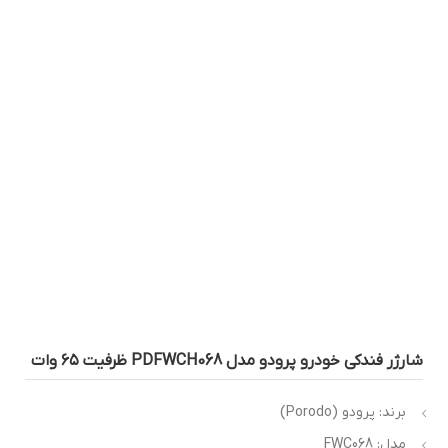
ارژر فندکی خودرو پرودو مدل PDFWCH068 ظرفیت ۶۵ وات
برند: پرودو (Porodo)
مدل: FWC068