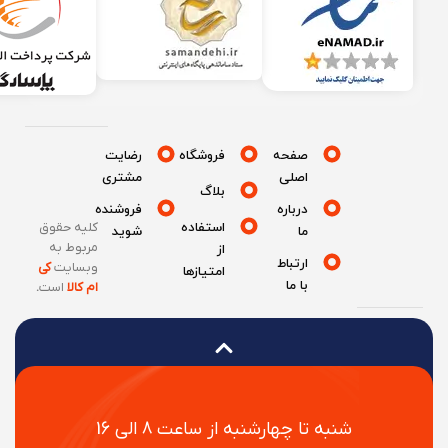
صفحه
فروشگاه
رضایت
اصلی
مشتری
بلاگ
درباره
فروشنده
استفاده
کلیه حقوق
ما
شوید
مربوط به
از
ارتباط
وبسایت
کی
امتیازها
با ما
ام کالا
است
.
شنبه تا چهارشنبه از ساعت 8 الی 16