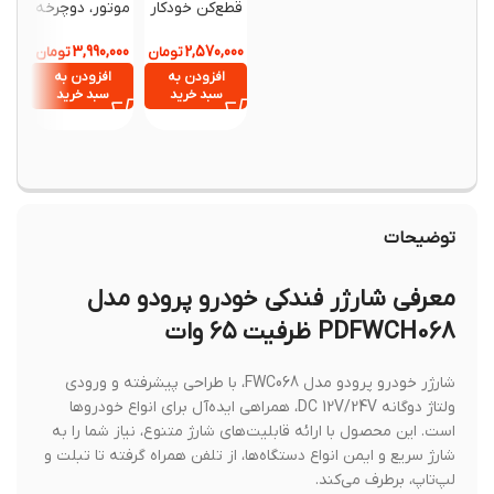
قطع‌کن خودکار
موتور، دوچرخه
کمپینگ چ
شارژ (Auto-
و اسکوتر
شارژ
Eject Phone
FONGKE مدل
خورشید
3,990,000
2,570,000
تومان
تومان
,150,000
F803
YY001
Charger)
,040,000
افزودن به
افزودن به
سبد خرید
سبد خرید
افزود
سبد خ
توضیحات
معرفی شارژر فندکی خودرو پرودو مدل
PDFWCH068 ظرفیت ۶۵ وات
شارژر خودرو پرودو مدل FWC068، با طراحی پیشرفته و ورودی
ولتاژ دوگانه DC 12V/24V، همراهی ایده‌آل برای انواع خودروها
است. این محصول با ارائه قابلیت‌های شارژ متنوع، نیاز شما را به
شارژ سریع و ایمن انواع دستگاه‌ها، از تلفن همراه گرفته تا تبلت و
لپ‌تاپ، برطرف می‌کند.