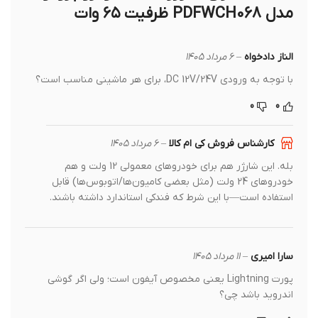
مدل PDFWCH068 ظرفیت ۶۵ وات
الناز دادخواه
–
6 مرداد 1405
با توجه به ورودی DC 12V/24V، برای هر ماشینی مناسب است؟
0
0
کارشناس فروش کی ام کالا
–
6 مرداد 1405
بله. این شارژر هم برای خودروهای معمولی 12 ولت و هم
خودروهای 24 ولت (مثل بعضی کامیون‌ها/اتوبوس‌ها) قابل
استفاده است—با این شرط که فندکی استاندارد داشته باشند.
سارا امیری
–
11 مرداد 1405
پورت Lightning یعنی مخصوص آیفون است؛ ولی اگر گوشی
اندروید باشد چی؟