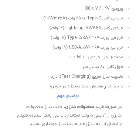
ورودی: DC 12V / 24V
خروجی کابل Type‑C: تا 65 وات (20V/3.25A)
خروجی کابل Lightning: 5V/2.4A (12 وات)
خروجی پورت Type‑C: 5V/3.6A (18 وات)
خروجی پورت USB‑A: 5V/3.6A (18 وات)
مجموع توان خروجی: تا 65 وات
طول کابل: ۸۰ سانتی‌متر
قابلیت شارژ سریع (Fast Charging): دارد
کاربرد: شارژ همزمان چند دستگاه در خودرو
توضیح مهم
در صورت خرید محصولات شارژی،
جهت شارژ محصولات
شارژی از آداپتور ۵ ولت استاندارد یا پاور بانک استفاده کنید و
از اتصال آن به شارژرهای فست شارژ خودداری نمایید.