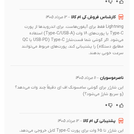
0
0
کارشناس فروش کی ام کالا
–
12 مرداد 1405
Lightning فقط برای آیفون‌هاست. برای اندرویدها از پورت
Type‑C یا پورت‌های 18 وات (Type‑C/USB‑A) استفاده
می‌شود. اگر گوشی شما فست‌شارژ Type‑C (USB‑PD یا QC
مطابق دستگاه) را پشتیبانی کند، پورت‌های مربوط می‌توانند
سرعت خوبی بدهند.
ناصرموسویان
–
11 مرداد 1405
این شارژر برای گوشی سامسونگ اف ای دقیقاً چند وات می‌دهد؟
(و سریع شارژ می‌شود؟)
0
0
پشتیبانی کی ام کالا
–
12 مرداد 1405
این شارژر تا 65 وات برای پورت Type‑C کابل خروجی می‌دهد،