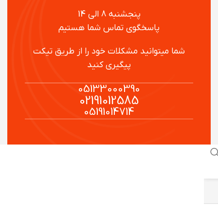
پنجشنبه 8 الی 14
پاسخگوی تماس شما هستیم
شما میتوانید مشکلات خود را از طریق تیکت
پیگیری کنید
05133000390
02191012585
05191014714