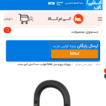
۰
تومان
ارسال رایگان
ویژه اولین خرید :
km01
انه
لوازم جانبی موبایل
پاوربانک پرودو مدل Sway ظرفیت 60000 میلی آمپر ساعت