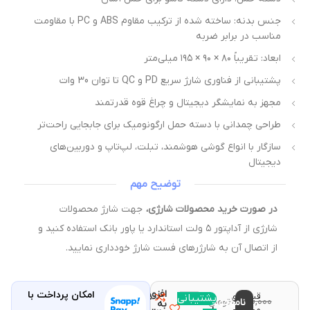
جنس بدنه: ساخته شده از ترکیب مقاوم ABS و PC با مقاومت
مناسب در برابر ضربه
ابعاد: تقریباً ‎۱۹۵ × ۹۰ × ۸۰ میلی‌متر
پشتیبانی از فناوری شارژ سریع PD و QC تا توان 30 وات
مجهز به نمایشگر دیجیتال و چراغ قوه قدرتمند
طراحی چمدانی با دسته حمل ارگونومیک برای جابجایی راحت‌تر
سازگار با انواع گوشی هوشمند، تبلت، لپ‌تاپ و دوربین‌های
دیجیتال
توضیح مهم
در صورت خرید محصولات شارژی،
جهت شارژ محصولات
شارژی از آداپتور ۵ ولت استاندارد یا پاور بانک استفاده کنید و
از اتصال آن به شارژرهای فست شارژ خودداری نمایید.
افزودن
امکان پرداخت با
قیمت و
مقایسه
پشتیبانی
با خرید
۱۶,۱۵۰,۰۰۰
ناموجود
تومان
به