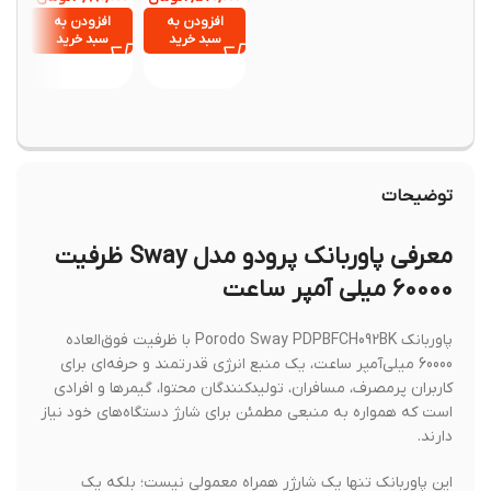
YY001
Charger)
افزودن به
افزودن به
جهت خ
سبد خرید
سبد خرید
تما
بگیر
۱۱۱۳۸۵
توضیحات
معرفی پاوربانک پرودو مدل Sway ظرفیت
60000 میلی آمپر ساعت
پاوربانک Porodo Sway PDPBFCH092BK با ظرفیت فوق‌العاده
60000 میلی‌آمپر ساعت، یک منبع انرژی قدرتمند و حرفه‌ای برای
کاربران پرمصرف، مسافران، تولیدکنندگان محتوا، گیمرها و افرادی
است که همواره به منبعی مطمئن برای شارژ دستگاه‌های خود نیاز
دارند.
این پاوربانک تنها یک شارژر همراه معمولی نیست؛ بلکه یک