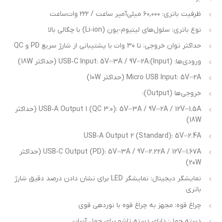
ظرفیت باتری: ۶۰,۰۰۰ میلی‌آمپر ساعت / ۲۲۲ وات‌ساعت
نوع باتری: سلول‌های لیتیوم‑یون (Li‑ion) با چگالی بالا
حداکثر توان خروجی: تا 30 وات با پشتیبانی از شارژ سریع PD و QC
ورودی‌ها: (Input):USB‑C Input: ‎5V⎓3A / ‎9V⎓2A (حداکثر ‎18W)
Micro USB Input: ‎5V⎓2A (حداکثر ‎10W)
خروجی‌ها (Output):
USB‑A Output 1 (QC 3.0): ‎5V⎓3A / ‎9V⎓2A / ‎12V⎓1.5A (حداکثر
‎18W)
USB‑A Output 2 (Standard): ‎5V⎓2.4A
USB‑C Output (PD): ‎5V⎓3A / ‎9V⎓2.22A / ‎12V⎓1.67A (حداکثر
‎20W)
نمایشگر دیجیتال: نمایشگر LED برای نشان دادن درصد دقیق شارژ
باتری
چراغ قوه: مجهز به چراغ قوه با نوردهی قوی
دسته حمل: دارای دسته تاشو برای حمل آسان