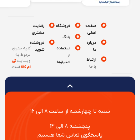
صفحه
فروشگاه
رضایت
اصلی
مشتری
بلاگ
درباره
فروشنده
استفاده
کلیه حقوق
ما
شوید
مربوط به
از
ارتباط
وبسایت
کی
امتیازها
با ما
ام کالا
است
.
شنبه تا چهارشنبه از ساعت ۸ الی ۱۶
پنجشنبه ۸ الی ۱۴
پاسخگوی تماس شما هستیم