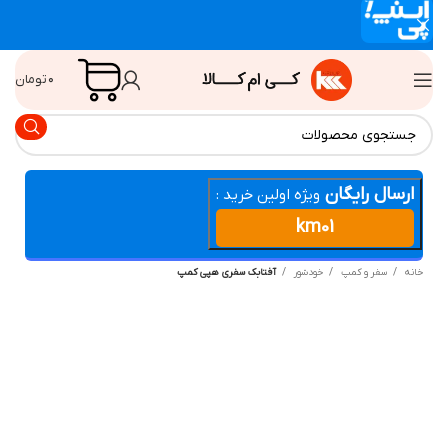
۰
تومان
ارسال رایگان
ویژه اولین خرید :
km01
انه
سفر و کمپ
خودشور
آفتابک سفری هپی کمپ