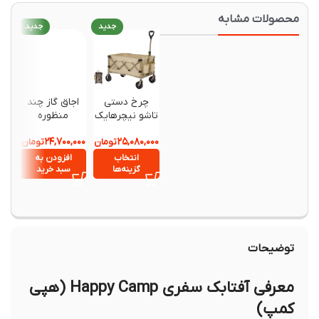
حصولات مشابه
جدید
جدید
جدید
چرخ دستی
اجاق گاز چند
بالش 
تاشو نیچرهایک
منظوره
نیچرهای
مدل
نیچرهایک مدل
00DZ02
,۲۴۰,۰۰۰
۲۴,۷۰۰,۰۰۰
۲۵,۰۸۰,۰۰۰
CNK2350JJ012
تومان
CNK2450CF03
تومان
4
اورجینال
3
انتخاب
افزودن به
انتخ
گزینه‌ها
سبد خرید
گزینه
توضیحات
معرفی آفتابک سفری Happy Camp (هپی
کمپ)