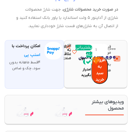
در صورت خرید محصولات شارژی،
جهت شارژ محصولات
شارژی از آداپتور ۵ ولت استاندارد یا پاور بانک استفاده کنید و
از اتصال آن به شارژرهای فست شارژ خودداری نمایید.
افزودن
امکان پرداخت با
قیمت و
مقایسه
پشتیبانی
با خرید
۸,۷۴۰,۰۰۰
تومان
به
موجودی
این
علاقه
بله
۷,۵۱۰,۰۰۰
اسنپ پی
تومان
مندی
محصولات
محصول
افزودن
۴قسط ماهانه بدون
۱۵۰
به روز
به
سود، چک و ضامن
امتیاز
هستند.
سبد
بگیرید
خرید
یدیوهای بیشتر
حصول