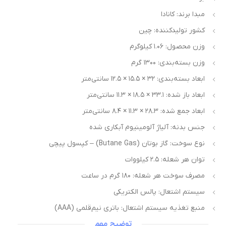
مبدا برند: کانادا
کشور تولیدکننده: چین
وزن محصول: ۱.۰۶ کیلوگرم
وزن بسته‌بندی: ۱۳۰۰ گرم
ابعاد بسته‌بندی: ۳۲ × ۱۵.۵ × ۱۲.۵ سانتی‌متر
ابعاد باز شده: ۳۳.۱ × ۱۸.۵ × ۱۱.۳ سانتی‌متر
ابعاد جمع شده: ۲۸.۳ × ۱۱.۳ × ۸.۴ سانتی‌متر
جنس بدنه: آلیاژ آلومینیوم آبکاری شده
نوع سوخت: گاز بوتان (Butane Gas) – کپسول پیچی
توان هر شعله: ۲.۵ کیلووات
مصرف سوخت هر شعله: ۱۸۰ گرم در ساعت
سیستم اشتعال: پالس الکتریکی
منبع تغذیه سیستم اشتعال: باتری نیم‌قلمی (AAA)
توضیح مهم