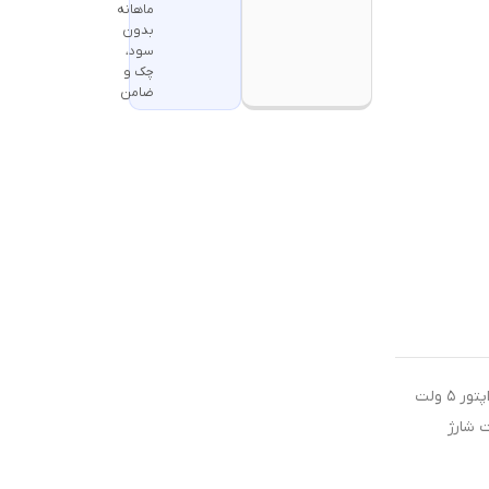
ماهانه
بدون
سود،
چک و
ضامن
جهت شارژ محصولات شارژی از آداپتور ۵ ولت
ت شارژ