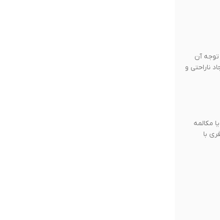
ب توجه آن
جاد ناراحتی و
وانید حدود ۴ ساعت و ۳۰ دقیقه از موسیقی یا مکالمه
ن هندزفری با