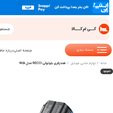
دسته بندی
صفحه اصلی
درباره ما
ف
خانه
لوازم جانبی موبایل
هندزفری بلوتوثی RECCI مدل W51
ناموجود