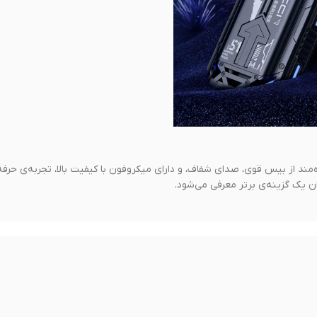
هندزفری بلوتوثی RECCI مدل W51 با بلوتوث نسخه 5.3، بهره‌مند از بیس قوی، صدای شفاف، و دارای میکروفون با کیفیت بالا، تجرب
ان یک گزینه‌ی برتر معرفی می‌شود.