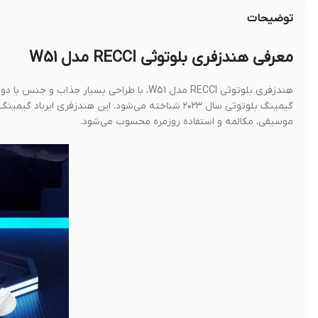
توضیحات
معرفی هندزفری بلوتوثی RECCI مدل W51
هندزفری بلوتوثی RECCI مدل W51، با طراحی ب
موسیقی، مکالمه و استفاده روزمره محسوب می‌شود.