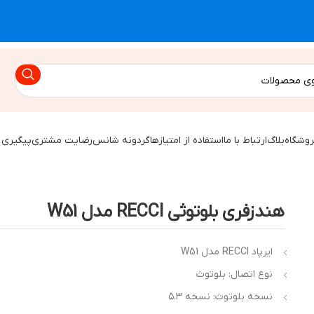
روشگاه
بلاگ
ارتباط با ما
استفاده از امتیازها
گردونه شانس
رضایت مشتری
پیگیری 
هندزفری بلوتوثی RECCI مدل W51
ایرپاد RECCI مدل W51
نوع اتصال: بلوتوث
نسخه بلوتوث: نسخه ۵.۳