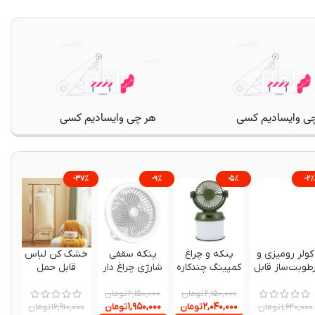
-۳۷%
-۹%
-۵%
-۲%
کولر رومیزی و
پنکه و چراغ
پنکه سقفی
خشک کن لباس
طوبت‌ساز قابل
کمپینگ چندکاره
شارژی چراغ دار
قابل حمل
مل مدل FN01
شارژی و
مدل X230
تومان
خورشیدی مدل
تومان
۲,۱۵۰,۰۰۰
۲,۱۵۰,۰۰۰
۱,۹۵۰,۰۰۰
۲,۰۴۰,۰۰۰
تومان
CH-F803
تومان
تومان
تومان
۱۶,۹۱۰,۰۰۰
۱,۶۲۰,۰۰۰