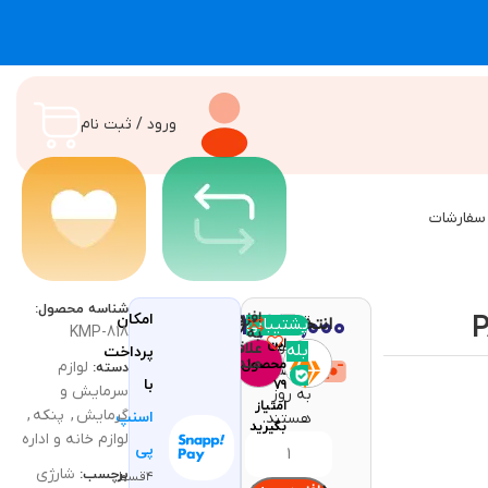
ورود / ثبت نام
سفارشات
شناسه محصول:
افزودن
۳,۹۹۰,۰۰۰
امکان
قیمت و
مقایسه
پشتیبانی
انتخاب رنگ (اجباری)
با خرید
تومان
KMP-818
به
این
موجودی
علاقه
بله
پرداخت
مندی
محصول
لوازم
دسته:
محصولات
با
۷۹
سرمایش و
به روز
امتیاز
گرمایش
,
پنکه
,
اسنپ
هستند.
بگیرید
لوازم خانه و اداره
پی
شارژی
برچسب:
۴قسط